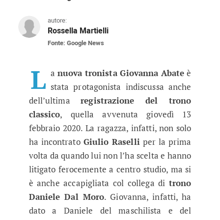
autore:
Rossella Martielli
Fonte: Google News
Uomini e Donne, furibonda lite tr
Le anticipazioni riguardanti l'ultima registraz
L
a
nuova tronista Giovanna Abate
è
stata protagonista indiscussa anche
dell’ultima
registrazione del trono
classico
, quella avvenuta giovedì 13
febbraio 2020. La ragazza, infatti, non solo
ha incontrato
Giulio Raselli
per la prima
volta da quando lui non l’ha scelta e hanno
litigato ferocemente a centro studio, ma si
è anche accapigliata col collega di
trono
Daniele Dal Moro
. Giovanna, infatti, ha
dato a Daniele del maschilista e del