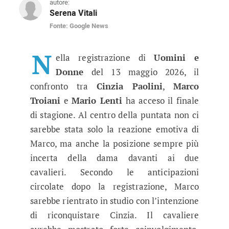
autore:
Serena Vitali
Fonte: Google News
Uomini e Donne, Cinzia spiazza Ma
Nella registrazione del 13 maggio, Cinzia Paoli
N
ella registrazione di
Uomini e
Donne
del 13 maggio 2026, il
confronto tra
Cinzia Paolini
,
Marco
Troiani
e
Mario Lenti
ha acceso il finale
di stagione. Al centro della puntata non ci
sarebbe stata solo la reazione emotiva di
Marco, ma anche la posizione sempre più
incerta della dama davanti ai due
cavalieri. Secondo le anticipazioni
circolate dopo la registrazione, Marco
sarebbe rientrato in studio con l’intenzione
di riconquistare Cinzia. Il cavaliere