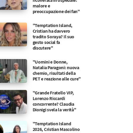
ricoverata in ospedale:
malore e
preoccupazione dei fan"
"Temptation Island,
Cristian ha davvero
tradito Soraya? Il suo
gesto social fa
discutere"
"Uomini e Donne,
Natalia Paragoni: nuova
chemio, risultati della
PET e reazione alle cure"
"Grande Fratello VIP,
Lorenzo Riccardi
concorrente? Claudia
Dionigi svela la verità"
trade
tare una mendicante
"Temptation Island
2026, Cristian Mascolino