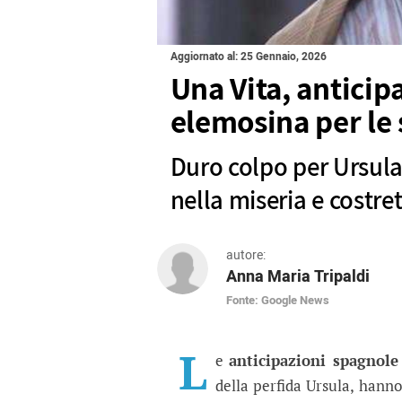
Aggiornato al: 25 Gennaio, 2026
Una Vita, anticip
elemosina per le 
Duro colpo per Ursul
nella miseria e costr
autore:
Anna Maria Tripaldi
Fonte: Google News
Una Vita, anticipazion
Duro colpo per Ursula che cade
L
e
anticipazioni spagnole
della perfida Ursula, hanno