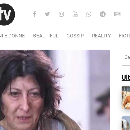
I E DONNE
BEAUTIFUL
GOSSIP
REALITY
FICT
Cer
nel
Sito
Ult