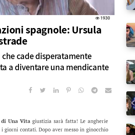
1930
azioni spagnole: Ursula
strade
a che cade disperatamente
etta a diventare una mendicante
i spagnole: Ursula elemosina per le s
 disperatamente nella miseria e costretta a diven
 di
Una
Vita
giustizia sarà fatta! Le angherie
 i giorni contati. Dopo aver messo in ginocchio