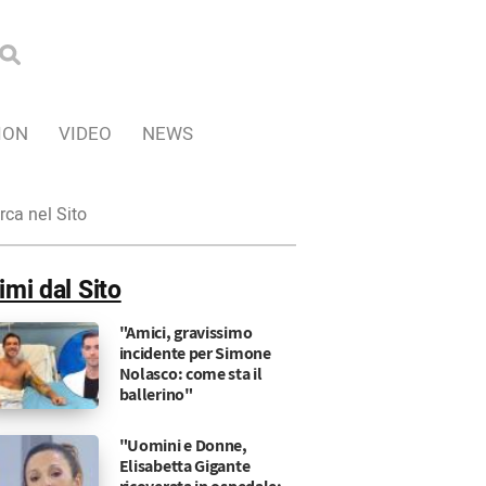
ION
VIDEO
NEWS
ca
imi dal Sito
"Amici, gravissimo
incidente per Simone
Nolasco: come sta il
ballerino"
"Uomini e Donne,
Elisabetta Gigante