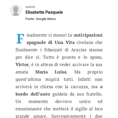
autore:
Elisabetta Pasquale
Fonte: Google News
Una Vita anticipazioni spagnole: 
Sarà un momento meraviglioso quando la vettur
F
inalmente ci siamo! Le
anticipazioni
spagnole di Una Vita
rivelano che
finalmente i fidanzati di Acacias stanno
per dire sì. Tutto è pronto e lo sposo,
Victor
, è in attesa di veder arrivare la sua
amata
Maria Luisa
. Ma proprio
quest’ultima stupirà tutti. Infatti non
arriverà in chiesa con la carrozza, ma
a
bordo dell’auto
guidata da suo fratello.
Un momento davvero unico ed
emozionante che metterà il sigillo al loro
grande amore. Successivamente i due