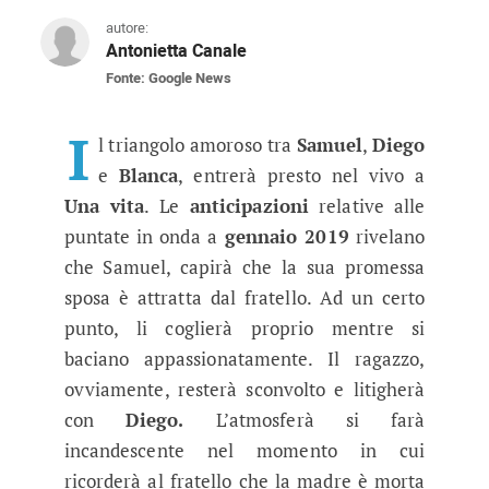
autore:
Antonietta Canale
Fonte: Google News
Una vita, anticipazioni gennaio 2
Samuel dopo un’animata discussione con Diego
I
l triangolo amoroso tra
Samuel
,
Diego
e
Blanca
, entrerà presto nel vivo a
Una vita
. Le
anticipazioni
relative alle
puntate in onda a
gennaio 2019
rivelano
che Samuel, capirà che la sua promessa
sposa è attratta dal fratello. Ad un certo
punto, li coglierà proprio mentre si
baciano appassionatamente. Il ragazzo,
ovviamente, resterà sconvolto e litigherà
con
Diego.
L’atmosferà si farà
incandescente nel momento in cui
ricorderà al fratello che la madre è morta