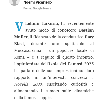
Noemi Picariello
Fonte: Google News
Vladimir Luxuria svela segreti dell
L’opinionista dell’Isola dei Famosi 2023 ha riv
V
ladimir Luxuria
, ha recentemente
avuto modo di conoscere
Bastian
Muller
, il fidanzato della conduttrice
Ilary
Blasi
, durante uno spettacolo al
Muccassassina – un popolare locale di
Roma – e a seguito di questo incontro,
l’
opinionista
dell’
Isola dei Famosi 2023
ha parlato delle sue impressioni sul loro
rapporto in un’intervista concessa a
Novella 2000
, suscitando curiosità e
alimentando i rumors sulle dinamiche
della famosa coppia.