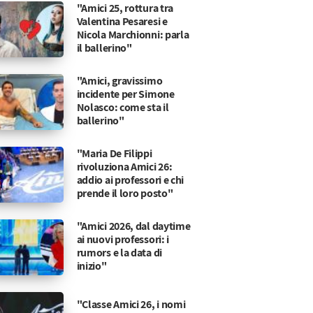
"Amici 25, rottura tra
Valentina Pesaresi e
Nicola Marchionni: parla
il ballerino"
"Amici, gravissimo
incidente per Simone
Nolasco: come sta il
ballerino"
"Maria De Filippi
rivoluziona Amici 26:
addio ai professori e chi
prende il loro posto"
"Amici 2026, dal daytime
ai nuovi professori: i
rumors e la data di
inizio"
"Classe Amici 26, i nomi