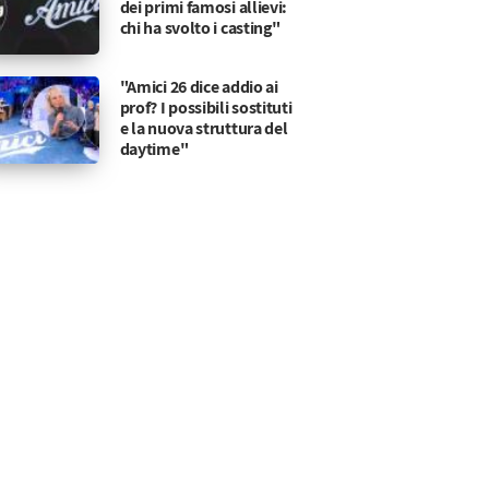
dei primi famosi allievi:
chi ha svolto i casting"
"Amici 26 dice addio ai
prof? I possibili sostituti
e la nuova struttura del
daytime"