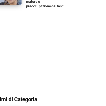
malore e
preoccupazione dei fan"
malore improvviso
lo fisico e rivelato nuove tensioni tra i concorrenti 
timi di Categoria