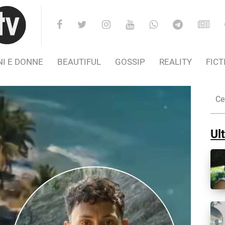
I E DONNE
BEAUTIFUL
GOSSIP
REALITY
FICT
Cer
nel
Sito
Ult