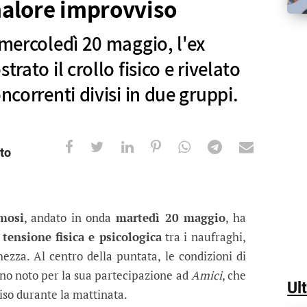
alore improvviso
 mercoledì 20 maggio, l'ex
trato il crollo fisico e rivelato
ncorrenti divisi in due gruppi.
to
25, paura per Nunzio Stancampiano: 
 20 maggio, l'ex allievo di Amici ha mostrato il crol
amosi
, andato in onda
martedì 20 maggio
, ha
e
tensione fisica e psicologica
tra i naufraghi,
ezza. Al centro della puntata, le condizioni di
erino noto per la sua partecipazione ad
Amici
, che
Ul
so durante la mattinata.