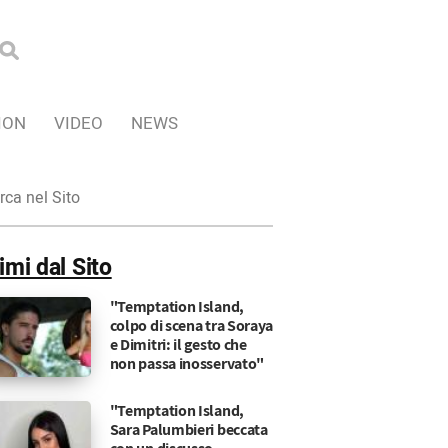
ION
VIDEO
NEWS
ca
imi dal Sito
"Temptation Island,
colpo di scena tra Soraya
e Dimitri: il gesto che
non passa inosservato"
"Temptation Island,
Sara Palumbieri beccata