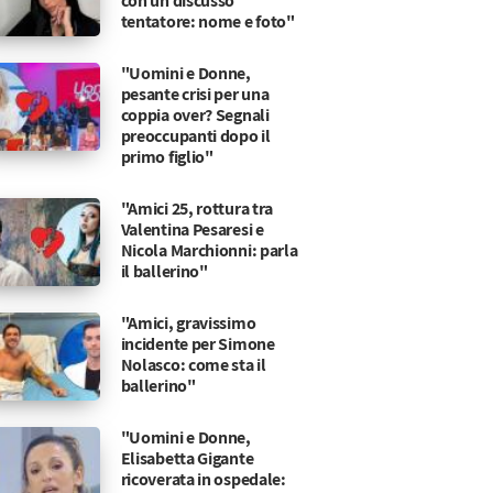
con un discusso
tentatore: nome e foto"
"Uomini e Donne,
pesante crisi per una
coppia over? Segnali
preoccupanti dopo il
primo figlio"
"Amici 25, rottura tra
Valentina Pesaresi e
Nicola Marchionni: parla
il ballerino"
"Amici, gravissimo
incidente per Simone
Nolasco: come sta il
ballerino"
"Uomini e Donne,
Elisabetta Gigante
ricoverata in ospedale: