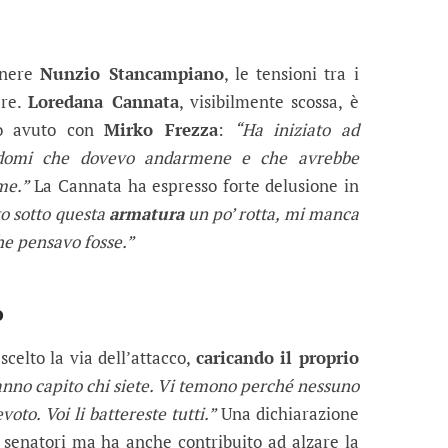
enere
Nunzio Stancampiano
, le tensioni tra i
ere.
Loredana Cannata
, visibilmente scossa, è
ro avuto con
Mirko Frezza
:
“Ha iniziato ad
ndomi che dovevo andarmene e che avrebbe
me.”
La Cannata ha espresso forte delusione in
to sotto questa
armatura
un po’ rotta, mi manca
e pensavo fosse.”
o
scelto la via dell’attacco,
caricando il proprio
nno capito chi siete. Vi temono perché nessuno
voto. Voi li battereste tutti.”
Una dichiarazione
i senatori ma ha anche contribuito ad alzare la