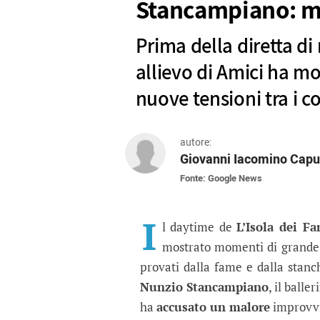
Stancampiano: m
Prima della diretta di
allievo di Amici ha mos
nuove tensioni tra i co
autore:
Giovanni Iacomino Capu
Fonte: Google News
L’Isola dei Famosi 20
Prima della diretta di mercoledì
I
l daytime de
L’Isola dei F
mostrato momenti di grand
provati dalla fame e dalla stanch
Nunzio Stancampiano
, il ball
ha
accusato un malore
improvvi