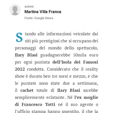
autore:
Martina Villa Franca
Fonte: Google News
Ilary Blasi, spunta la cifra shock
La conduttrice romana avrebbe un cachet da url
S
tando alle informazioni veicolate dai
siti più prestigiosi che si occupano dei
personaggi del mondo dello spettacolo,
Ilary Blasi
guadagnerebbe 50mila euro
per ogni puntata
dell’Isola dei Famosi
2022
condotta. Considerato che il reality
show è durato ben tre mesi e mezzo, e che
le puntate sono state due a settimana,
il
cachet
totale di
Ilary Blasi
sarebbe
semplicemente eclatante. Né
l’ex moglie
di Francesco Totti
né il suo agente o
l’ufficio stampa hanno smentito, il che la