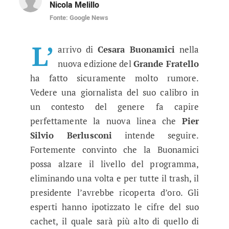
Nicola Melillo
Fonte: Google News
Grande Fratello, spunta il cachet 
La giornalista si aggiunge alla squadra del rea
L’
arrivo di
Cesara Buonamici
nella
nuova edizione del
Grande Fratello
ha fatto sicuramente molto rumore.
Vedere una giornalista del suo calibro in
un contesto del genere fa capire
perfettamente la nuova linea che
Pier
Silvio Berlusconi
intende seguire.
Fortemente convinto che la Buonamici
possa alzare il livello del programma,
eliminando una volta e per tutte il trash, il
presidente l’avrebbe ricoperta d’oro. Gli
esperti hanno ipotizzato le cifre del suo
cachet, il quale sarà più alto di quello di