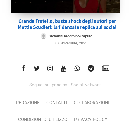
Grande Fratello, busta shock degli autori per
Mattia Scudieri: la fidanzata replica sui social
Giovanni Iacomino Caputo
07 Novembre, 2025
Seguici sui principali Social Network.
REDAZIONE
CONTATTI
COLLABORAZIONI
CONDIZIONI DI UTILIZZO
PRIVACY POLICY