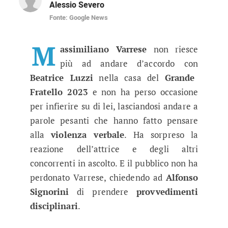
Alessio Severo
Fonte: Google News
GF 2023, Massimiliano Varrese int
L'attore ci è andato giù pesante con l'inquilina
M
assimiliano Varrese
non riesce
più ad andare d’accordo
con
Beatrice Luzzi
nella casa del
Grande
Fratello 2023
e non ha perso occasione
per infierire su di lei, lasciandosi andare a
parole pesanti che hanno fatto pensare
alla
violenza verbale
. Ha sorpreso la
reazione dell’attrice e degli altri
concorrenti in ascolto. E il pubblico non ha
perdonato Varrese, chiedendo ad
Alfonso
Signorini
di prendere
provvedimenti
disciplinari
.