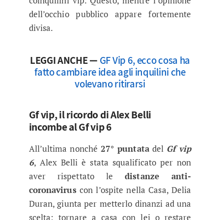
coinquilini vip. Questo, mentre l’opinione
dell’occhio pubblico appare fortemente
divisa.
LEGGI ANCHE —
GF Vip 6, ecco cosa ha
fatto cambiare idea agli inquilini che
volevano ritirarsi
Gf vip, il ricordo di Alex Belli
incombe al Gf vip 6
All’ultima nonché
27° puntata
del
Gf vip
6
, Alex Belli è stata squalificato per non
aver rispettato le
distanze anti-
coronavirus
con l’ospite nella Casa, Delia
Duran, giunta per metterlo dinanzi ad una
scelta: tornare a casa con lei o restare