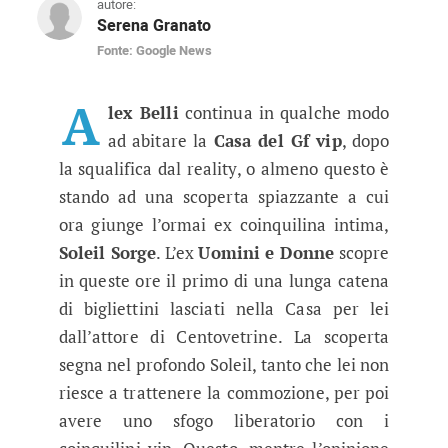
autore:
Serena Granato
Fonte: Google News
GF Vip, Soleil Sorge fa un’amara 
Nel daytime del reality, l'ex Uomini e donne sc
A
lex Belli
continua in qualche modo
ad abitare la
Casa del Gf vip
, dopo
la squalifica dal reality, o almeno questo è
stando ad una scoperta spiazzante a cui
ora giunge l’ormai ex coinquilina intima,
Soleil Sorge
. L’ex
Uomini e Donne
scopre
in queste ore il primo di una lunga catena
di bigliettini lasciati nella Casa per lei
dall’attore di Centovetrine. La scoperta
segna nel profondo Soleil, tanto che lei non
riesce a trattenere la commozione, per poi
avere uno sfogo liberatorio con i