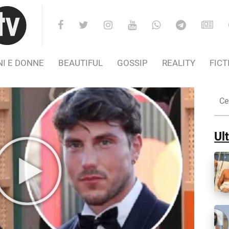
I E DONNE
BEAUTIFUL
GOSSIP
REALITY
FICT
Cer
nel
Sito
Ult