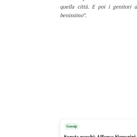
quella città. E poi i genitori
benissimo”.
Gossip
Sapete perchè Alfonso Signorini 