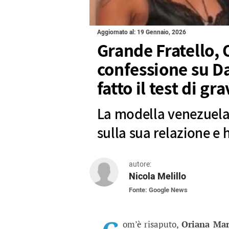
Aggiornato al: 19 Gennaio, 2026
Grande Fratello, 
confessione su D
fatto il test di g
La modella venezuelan
sulla sua relazione e 
autore:
Nicola Melillo
Fonte: Google News
Grande Fratello, Oriana
La modella venezuelana ha fatto
om’è risaputo,
Oriana Mar