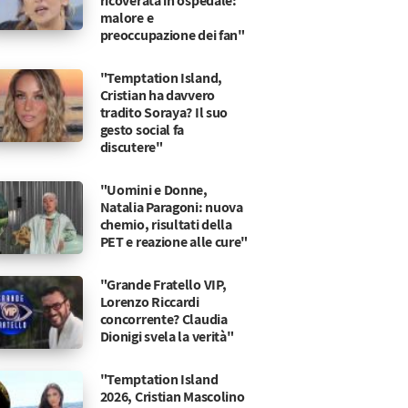
ricoverata in ospedale:
malore e
preoccupazione dei fan"
"Temptation Island,
Cristian ha davvero
tradito Soraya? Il suo
gesto social fa
discutere"
"Uomini e Donne,
Natalia Paragoni: nuova
chemio, risultati della
PET e reazione alle cure"
"Grande Fratello VIP,
Lorenzo Riccardi
concorrente? Claudia
Dionigi svela la verità"
"Temptation Island
Dal Moro: “Ho fatto il test di gravida
o di essersi lasciata
2026, Cristian Mascolino