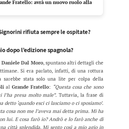
ande Fratello: avrà un nuovo ruolo alla
ignorini rifiuta sempre le ospitate?
nio dopo l’edizione spagnola?
u
Daniele Dal Moro
, spuntano altri dettagli che
timane. Si era parlato, infatti, di una rottura
tà sarebbe stata solo una lite per colpa della
li
al
Grande Fratello
:
“Questa cosa che sono
i l’ha presa molto male”.
Tuttavia, la frase di
a detto ‘quando esci ci lasciamo o ci sposiamo’.
esta cosa non me l’aveva mai detta prima. Mi ha
n lui. E cosa farò io? Andrò e lo farò anche di
na città splendida. Mi sento così a mio agio in