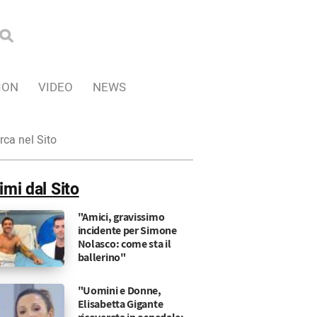
ION
VIDEO
NEWS
ca
imi dal Sito
"Amici, gravissimo
incidente per Simone
Nolasco: come sta il
ballerino"
"Uomini e Donne,
Elisabetta Gigante