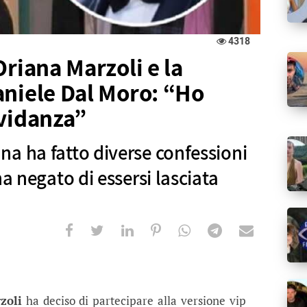
4318
Oriana Marzoli e la
aniele Dal Moro: “Ho
ravidanza”
a ha fatto diverse confessioni
ha negato di essersi lasciata
 Marzoli e la confessione su Daniele 
 diverse confessioni sulla sua relazione e ha negat
zoli
ha deciso di partecipare alla versione vip