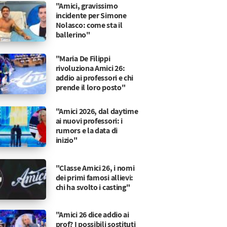
"Amici, gravissimo
incidente per Simone
Nolasco: come sta il
ballerino"
"Maria De Filippi
rivoluziona Amici 26:
addio ai professori e chi
prende il loro posto"
"Amici 2026, dal daytime
ai nuovi professori: i
rumors e la data di
inizio"
"Classe Amici 26, i nomi
dei primi famosi allievi:
chi ha svolto i casting"
"Amici 26 dice addio ai
prof? I possibili sostituti