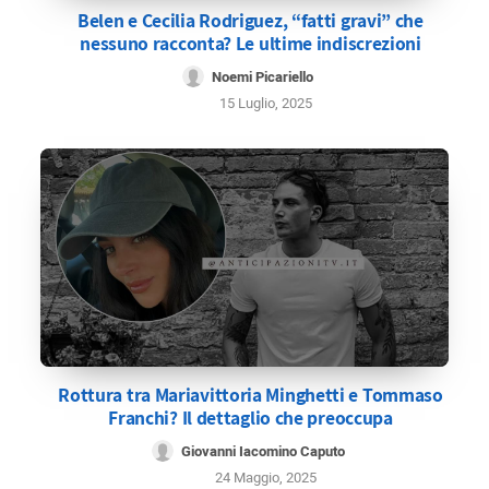
Belen e Cecilia Rodriguez, “fatti gravi” che
nessuno racconta? Le ultime indiscrezioni
Noemi Picariello
15 Luglio, 2025
Rottura tra Mariavittoria Minghetti e Tommaso
Franchi? Il dettaglio che preoccupa
Giovanni Iacomino Caputo
24 Maggio, 2025