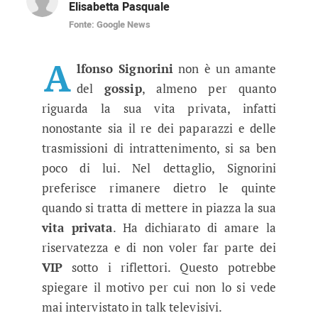
Elisabetta Pasquale
Fonte: Google News
Sapete perchè Alfonso Signorini r
Il noto conduttore e giornalista non è mai pres
A
lfonso Signorini
non è un amante
del
gossip
, almeno per quanto
riguarda la sua vita privata, infatti
nonostante sia il re dei paparazzi e delle
trasmissioni di intrattenimento, si sa ben
poco di lui. Nel dettaglio, Signorini
preferisce rimanere dietro le quinte
quando si tratta di mettere in piazza la sua
vita privata
. Ha dichiarato di amare la
riservatezza e di non voler far parte dei
VIP
sotto i riflettori. Questo potrebbe
spiegare il motivo per cui non lo si vede
mai intervistato in talk televisivi.