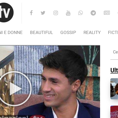
I E DONNE
BEAUTIFUL
GOSSIP
REALITY
FICT
Cer
nel
Sito
Ult