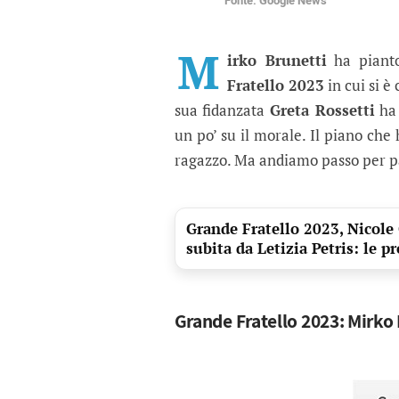
Fonte: Google News
Grande Fratello 2023, M
L'ex tentatrice di Temptation I
M
irko Brunetti
ha pianto
Fratello 2023
in cui si è
sua fidanzata
Greta Rossetti
ha 
un po’ su il morale. Il piano che
ragazzo. Ma andiamo passo per pas
Grande Fratello 2023, Nicole
subita da Letizia Petris: le p
Grande Fratello 2023: Mirko 