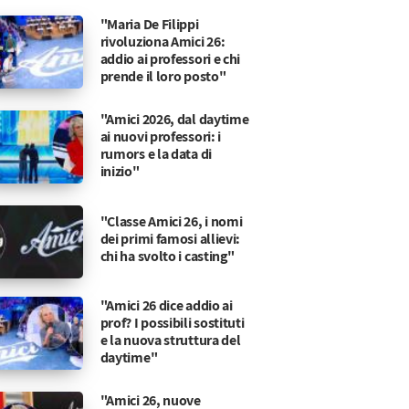
"Maria De Filippi
rivoluziona Amici 26:
addio ai professori e chi
prende il loro posto"
"Amici 2026, dal daytime
ai nuovi professori: i
rumors e la data di
inizio"
"Classe Amici 26, i nomi
dei primi famosi allievi:
chi ha svolto i casting"
"Amici 26 dice addio ai
prof? I possibili sostituti
e la nuova struttura del
daytime"
"Amici 26, nuove