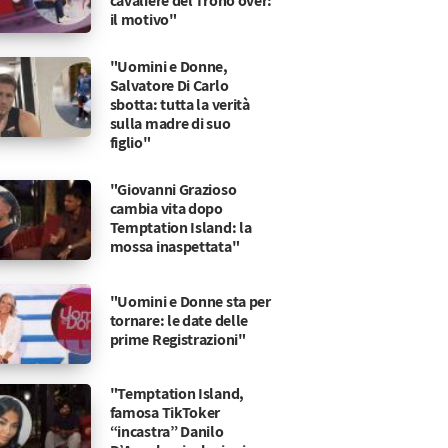
cavaliere del Trono over:
il motivo"
"Uomini e Donne,
Salvatore Di Carlo
sbotta: tutta la verità
sulla madre di suo
figlio"
"Giovanni Grazioso
cambia vita dopo
Temptation Island: la
mossa inaspettata"
"Uomini e Donne sta per
tornare: le date delle
prime Registrazioni"
"Temptation Island,
famosa TikToker
“incastra” Danilo