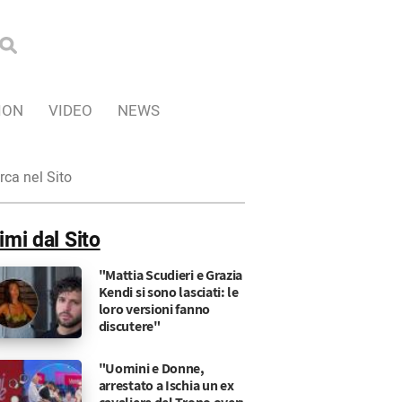
ION
VIDEO
NEWS
ca
imi dal Sito
"Mattia Scudieri e Grazia
Kendi si sono lasciati: le
loro versioni fanno
discutere"
"Uomini e Donne,
arrestato a Ischia un ex