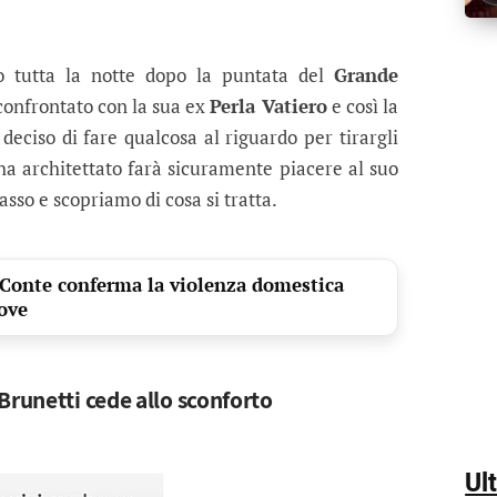
irko Brunetti in lacrime tutta la notte
sland ha deciso di prendere atto dopo aver visto il
 tutta la notte dopo la puntata del
Grande
 confrontato con la sua ex
Perla Vatiero
e così la
deciso di fare qualcosa al riguardo per tirargli
 ha architettato farà sicuramente piacere al suo
so e scopriamo di cosa si tratta.
 Conte conferma la violenza domestica
rove
Brunetti cede allo sconforto
Ul