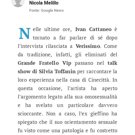
Nicola Melillo
Fonte: Google News
Grande Fratello Vip, Ivan Cattane
L'artista è stato ospite di Silvia Toffanin e ha
N
elle ultime ore,
Ivan Cattaneo
è
tornato a far parlare di sé dopo
l’intervista rilasciata a
Verissimo
. Come
da tradizione, infatti, gli eliminati del
Grande Fratello Vip
passano nel
talk
show di Silvia Toffanin
per raccontare la
loro esperienza nella casa di Cinecittà. In
questa occasione, l’artista ha aperto
l’argomento legato alla sua omosessualità
e ha svelato un particolare davvero
scioccante. Non a caso, l’ex gieffino ha
spiegato che il suo orientamento sessuale
fu visto come una patologia e fu costretto