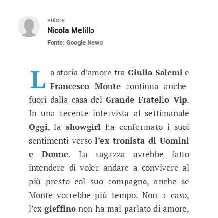
autore:
Nicola Melillo
Fonte: Google News
Grande Fratello Vip: Giulia Salem
I due gieffini continuano la loro frequentazion
L
a storia d’amore tra
Giulia Salemi
e
Francesco Monte
continua anche
fuori dalla casa del
Grande Fratello Vip
.
In una recente intervista al settimanale
Oggi
, la
showgirl
ha confermato i suoi
sentimenti verso
l’ex tronista di Uomini
e Donne
. La ragazza avrebbe fatto
intendere di voler andare a convivere al
più presto col suo compagno, anche se
Monte vorrebbe più tempo. Non a caso,
l’ex
gieffino
non ha mai parlato di amore,