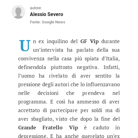
autore:
Alessio Severo
Fonte: Google News
Famoso ex del Grande Fratello VIP 
Un protagonista del reality condotto da Alfons
U
n ex inquilino del
GF Vip
durante
un’intervista ha parlato della sua
convivenza nella casa più spiata d’Italia,
definendola piuttosto negativa. Infatti,
l’uomo ha rivelato di aver sentito la
pressione degli autori che lo influenzavano
nelle decisioni che prendeva nel
programma. E così ha ammesso di aver
accettato di partecipare per soldi ma di
aver sbagliato, visto che dopo la fine del
Grande Fratello Vip
è caduto in
depressione. E ha anche querelato un’ex