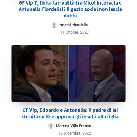
GF Vip 7, finita la rivalità tra Micol Incorvaia e
Antonella Fiordelisi? Il gesto social non lascia
dubbi
Noemi Picariello
11 Ottobre, 2023
GF Vip, Edoardo e Antonella: il padre di lei
sbraita su IG e approva gli insulti alla figlia
Martina Villa Franca
16 Dicembre, 2022