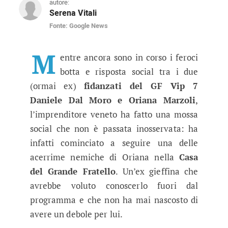
autore:
Serena Vitali
Fonte: Google News
GF Vip, un’ex concorrente pazza di 
Confermata la fine della sua relazione con Or
M
entre ancora sono in corso i feroci
botta e risposta social tra i due
(ormai ex)
fidanzati del GF Vip 7
Daniele Dal Moro e Oriana Marzoli
,
l’imprenditore veneto ha fatto una mossa
social che non è passata inosservata: ha
infatti cominciato a seguire una delle
acerrime nemiche di Oriana nella
Casa
del Grande Fratello
. Un’ex gieffina che
avrebbe voluto conoscerlo fuori dal
programma e che non ha mai nascosto di
avere un debole per lui.