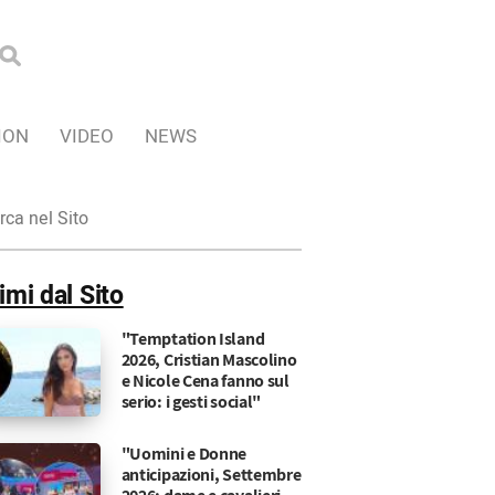
ION
VIDEO
NEWS
ca
imi dal Sito
"Temptation Island
2026, Cristian Mascolino
e Nicole Cena fanno sul
serio: i gesti social"
"Uomini e Donne
anticipazioni, Settembre