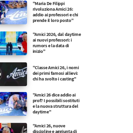
"Maria De Filippi
rivoluziona Amici 26:
addio ai professori e chi
prende il loro posto"
"Amici 2026, dal daytime
ai nuovi professori: i
rumors e la data di
inizio"
"Classe Amici 26, i nomi
dei primi famosi allievi:
chi ha svolto i casting"
"Amici 26 dice addio ai
prof? I possibili sostituti
e la nuova struttura del
daytime"
"Amici 26, nuove
discipline e aggiunta di