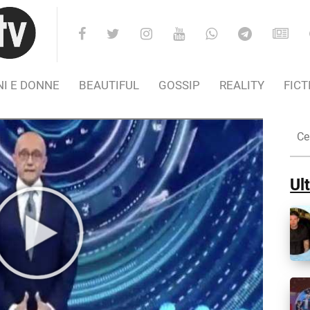
I E DONNE
BEAUTIFUL
GOSSIP
REALITY
FICT
Cer
nel
Sito
Ult