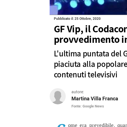
Pubblicato il: 25 Ottobre, 2020
GF Vip, il Codaco
provvedimento i
L'ultima puntata del G
piaciuta alla popolare
contenuti televisivi
autore:
Martina Villa Franca
Fonte: Google News
GF Vip, il Codacons ch
L'ultima puntata del Grande Fra
ome era prevedibile, quan