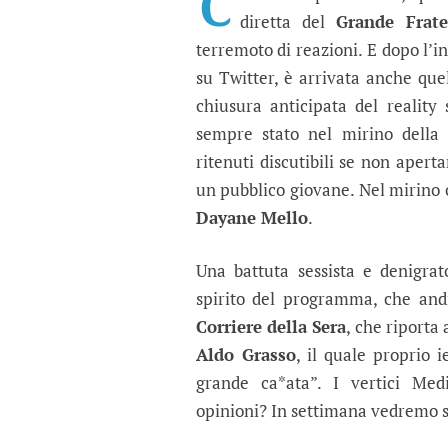
C
diretta del
Grande Frat
terremoto di reazioni. E dopo l’i
su Twitter, è arrivata anche que
chiusura anticipata del realit
sempre stato nel mirino della 
ritenuti discutibili se non apert
un pubblico giovane. Nel mirino c
Dayane Mello
.
Una battuta sessista e denigrat
spirito del programma, che andr
Corriere della Sera
, che riporta
Aldo Grasso
, il quale proprio i
grande ca*ata”. I vertici Med
opinioni? In settimana vedremo 