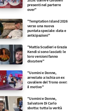
2026: dame e cavalieri
presenti nel parterre
over"
"Temptation Island 2026
verso una nuova
puntata speciale: data e
anticipazioni"
"Mattia Scudieri e Grazia
Kendi si sono lasciati: le
loro versioni fanno
discutere"
"Uomini e Donne,
arrestato a Ischia un ex
cavaliere del Trono over:
il motivo"
"Uomini e Donne,
Salvatore Di Carlo
ettimana
e che vigila sui contenuti televisivi
sbotta: tutta la verità