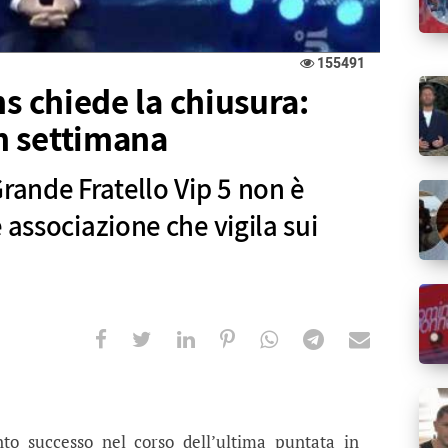
155491
ns chiede la chiusura:
n settimana
rande Fratello Vip 5 non è
 associazione che vigila sui
iede la chiusura: provvedimento in s
tello Vip 5 non è piaciuta alla popolare associazion
to successo nel corso dell’ultima puntata in