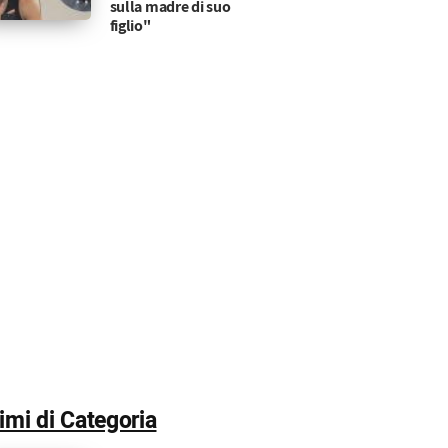
sulla madre di suo
figlio"
timi di Categoria