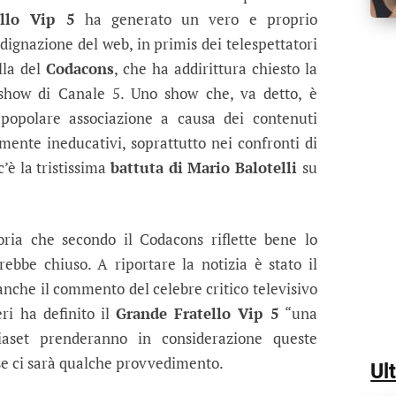
ello Vip 5
ha generato un vero e proprio
ndignazione del web, in primis dei telespettatori
lla del
Codacons
, che ha addirittura chiesto la
y show di Canale 5. Uno show che, va detto, è
popolare associazione a causa dei contenuti
amente ineducativi, soprattutto nei confronti di
’è la tristissima
battuta di Mario Balotelli
su
oria che secondo il Codacons riflette bene lo
ebbe chiuso. A riportare la notizia è stato il
 anche il commento del celebre critico televisivo
eri ha definito il
Grande Fratello Vip 5
“una
iaset prenderanno in considerazione queste
se ci sarà qualche provvedimento.
Ul