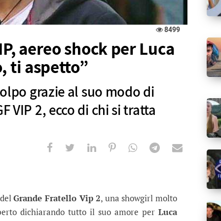
8499
IP, aereo shock per Luca
, ti aspetto”
 colpo grazie al suo modo di
F VIP 2, ecco di chi si tratta
ereo shock per Luca Onestini: “Ti amo
ie al suo modo di essere nella casa del GF VIP 2, ecc
del
Grande Fratello Vip 2
, una showgirl molto
operto dichiarando tutto il suo amore per
Luca