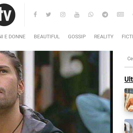
I E DONNE
BEAUTIFUL
GOSSIP
REALITY
FICT
Cer
nel
Sito
Ult