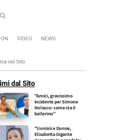
ION
VIDEO
NEWS
ca
imi dal Sito
"Amici, gravissimo
incidente per Simone
Nolasco: come sta il
ballerino"
"Uomini e Donne,
Elisabetta Gigante