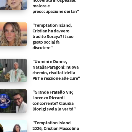
ricoverata in ospedale:
malore e
preoccupazione dei fan"
"Temptation Island,
Cristian ha davvero
tradito Soraya? Il suo
gesto social fa
discutere"
"Uomini e Donne,
Natalia Paragoni: nuova
chemio, risultati della
PET e reazione alle cure"
"Grande Fratello VIP,
Lorenzo Riccardi
concorrente? Claudia
Dionigi svela la verità"
, ti aspetto”
o di chi si tratta
"Temptation Island
2026, Cristian Mascolino