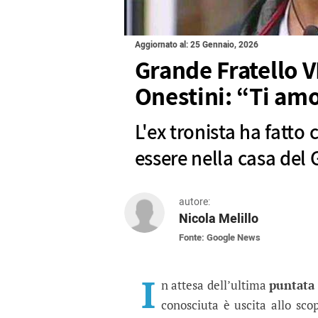
Aggiornato al: 25 Gennaio, 2026
Grande Fratello V
Onestini: “Ti amo
L'ex tronista ha fatto
essere nella casa del G
autore:
Nicola Melillo
Fonte: Google News
Grande Fratello VIP, a
L'ex tronista ha fatto colpo graz
I
n attesa dell’ultima
puntata
conosciuta è uscita allo sc