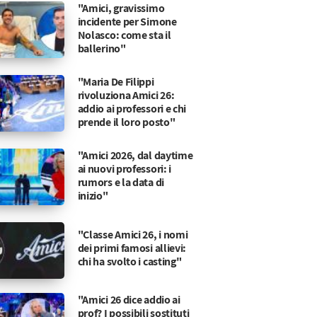
"Amici, gravissimo
incidente per Simone
Nolasco: come sta il
ballerino"
"Maria De Filippi
rivoluziona Amici 26:
addio ai professori e chi
prende il loro posto"
"Amici 2026, dal daytime
ai nuovi professori: i
rumors e la data di
inizio"
"Classe Amici 26, i nomi
dei primi famosi allievi:
chi ha svolto i casting"
"Amici 26 dice addio ai
prof? I possibili sostituti