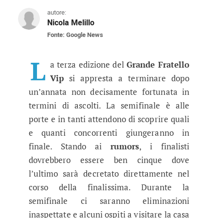
autore:
Nicola Melillo
Fonte: Google News
Grande Fratello Vip 3, svelati i fina
La semifinale del reality show si avvicina e i 
L
a terza edizione del
Grande Fratello
Vip
si appresta a terminare dopo
un’annata non decisamente fortunata in
termini di ascolti. La semifinale è alle
porte e in tanti attendono di scoprire quali
e quanti concorrenti giungeranno in
finale. Stando ai
rumors
, i finalisti
dovrebbero essere ben cinque dove
l’ultimo sarà decretato direttamente nel
corso della finalissima. Durante la
semifinale ci saranno eliminazioni
inaspettate e alcuni ospiti a visitare la casa