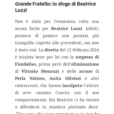
Grande Fratello: lo sfogo di Beatrice
Luzzi
Non è stata per l’ennesima volta una
serata facile per
Beatrice Luzzi
. Infatti,
pensava di passare una puntata più
tranquilla rispetto alle precedenti, ma non
è stato così. La
diretta
del 12 febbraio 2024
è iniziata bene per lei con la
sorpresa di
Fiordaliso
, prima però dell’
eliminazione
di
Vittorio Menozzi
e delle
accuse
di
Perla Vatiero
,
Anita Olivieri
e altri
concorrenti, che hanno
incolpato
l’attrice
di aver causato l’uscita con il suo
comportamento. Ma Beatrice ci ha tenuto
a difendersi in maniera piuttosto dura:
“Qui esce chi viene nominato e io non ho