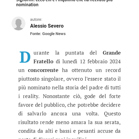
nomination
autore:
Alessio Severo
Fonte: Google News
Grande Fratello, ecco chi è il conc
Nuovo record infranto nel reality condotto da 
D
urante la puntata del
Grande
Fratello
di lunedì 12 febbraio 2024
un
concorrente
ha ottenuto un record
piuttosto singolare, ovvero l’essere stato il
più nominato nella storia del padre di tutti
i reality. Nonostante ciò, gode del forte
favore del pubblico, che potrebbe decidere
di salvarlo ancora una volta. Questo
risultato rende meno amara la sua serata,
condita da alti e bassi e pesanti accuse da