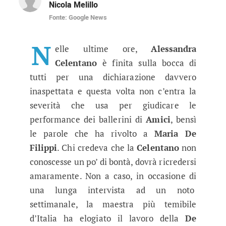
Nicola Melillo
Fonte: Google News
Amici 2020, Alessandra Celentano s
La maestra di ballo più temuta d'Italia ha spes
N
elle ultime ore,
Alessandra
Celentano
è finita sulla bocca di
tutti per una dichiarazione davvero
inaspettata e questa volta non c’entra la
severità che usa per giudicare le
performance dei ballerini di
Amici
, bensì
le parole che ha rivolto a
Maria De
Filippi
. Chi credeva che la
Celentano
non
conoscesse un po’ di bontà, dovrà ricredersi
amaramente. Non a caso, in occasione di
una lunga intervista ad un noto
settimanale, la maestra più temibile
d’Italia ha elogiato il lavoro della
De