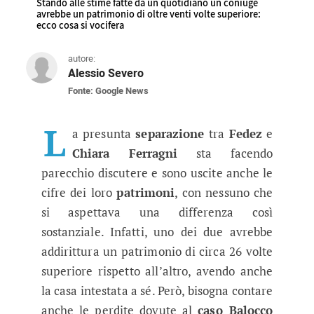
Stando alle stime fatte da un quotidiano un coniuge
avrebbe un patrimonio di oltre venti volte superiore:
ecco cosa si vocifera
autore:
Alessio Severo
Fonte: Google News
Arriva la separazione tra Fedez e 
Stando alle stime fatte da un quotidiano un co
L
a presunta
separazione
tra
Fedez
e
Chiara Ferragni
sta facendo
parecchio discutere e sono uscite anche le
cifre dei loro
patrimoni
, con nessuno che
si aspettava una differenza così
sostanziale. Infatti, uno dei due avrebbe
addirittura un patrimonio di circa 26 volte
superiore rispetto all’altro, avendo anche
la casa intestata a sé. Però, bisogna contare
anche le perdite dovute al
caso Balocco