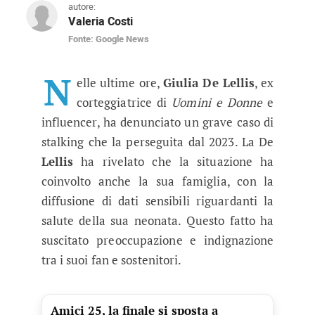
autore:
Valeria Costi
Fonte: Google News
Giulia De Lellis denuncia stalking 
L’influencer rivela attacchi continui e diffusio
N
elle ultime ore,
Giulia De Lellis
, ex
corteggiatrice di
Uomini e Donne
e
influencer, ha denunciato un grave caso di
stalking che la perseguita dal 2023. La De
Lellis
ha rivelato che la situazione ha
coinvolto anche la sua famiglia, con la
diffusione di dati sensibili riguardanti la
salute della sua neonata. Questo fatto ha
suscitato preoccupazione e indignazione
tra i suoi fan e sostenitori.
Amici 25, la finale si sposta a