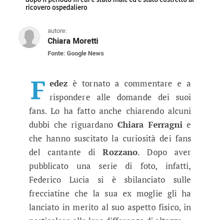
ricovero ospedaliero
autore:
Chiara Moretti
Fonte: Google News
Fedez commenta le frecciatine di C
Il cantante è tornato sui social in maniera molt
F
edez
è tornato a commentare e a
rispondere alle domande dei suoi
fans. Lo ha fatto anche chiarendo alcuni
dubbi che riguardano
Chiara Ferragni
e
che hanno suscitato la curiosità dei fans
del cantante di
Rozzano
. Dopo aver
pubblicato una serie di foto, infatti,
Federico Lucia si è sbilanciato sulle
frecciatine che la sua ex moglie gli ha
lanciato in merito al suo aspetto fisico, in