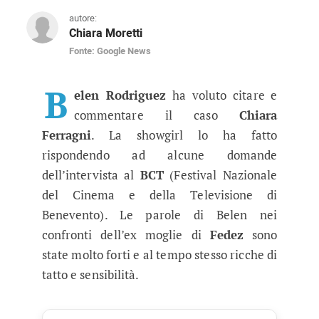
autore:
Chiara Moretti
Fonte: Google News
Belen Rodriguez commenta quello c
La showgirl argentina si è voluta sbilanciare 
B
elen Rodriguez
ha voluto citare e
commentare il caso
Chiara
Ferragni
. La showgirl lo ha fatto
rispondendo ad alcune domande
dell’intervista al
BCT
(Festival Nazionale
del Cinema e della Televisione di
Benevento). Le parole di Belen nei
confronti dell’ex moglie di
Fedez
sono
state molto forti e al tempo stesso ricche di
tatto e sensibilità.