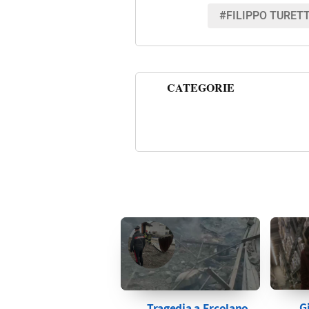
#FILIPPO TURET
CATEGORIE
G
Tragedia a Ercolano,