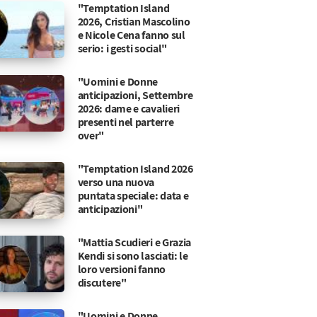
"Temptation Island
2026, Cristian Mascolino
e Nicole Cena fanno sul
serio: i gesti social"
"Uomini e Donne
anticipazioni, Settembre
2026: dame e cavalieri
presenti nel parterre
over"
"Temptation Island 2026
verso una nuova
puntata speciale: data e
anticipazioni"
"Mattia Scudieri e Grazia
Kendi si sono lasciati: le
loro versioni fanno
discutere"
"Uomini e Donne,