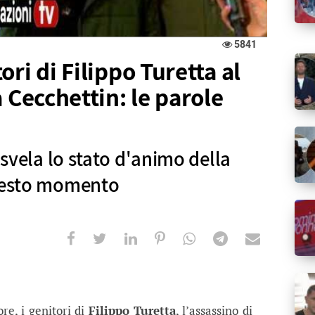
5841
ri di Filippo Turetta al
a Cecchettin: le parole
a svela lo stato d'animo della
questo momento
 Filippo Turetta al Funerale di Giulia
o stato d'animo della famiglia Turetta in questo mo
ore, i genitori di
Filippo Turetta
, l’assassino di