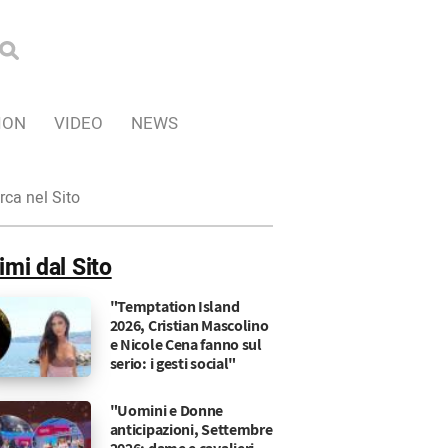
ION
VIDEO
NEWS
ca
imi dal Sito
"Temptation Island
2026, Cristian Mascolino
e Nicole Cena fanno sul
serio: i gesti social"
"Uomini e Donne
anticipazioni, Settembre