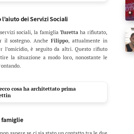
 l’aiuto dei Servizi Sociali
servizi sociali, la famiglia
Turetta
ha rifiutato,
er il sostegno. Anche
Filippo
, attualmente in
l’omicidio, è seguito da altri. Questo rifiuto
stire la situazione a modo loro, nonostante le
frontando.
 ecco cosa ha architettato prima
ettin
 famiglie
on sapere se ci sia stato un contatto tra le due