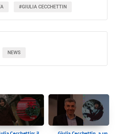
TA
#GIULIA CECCHETTIN
NEWS
iulia Cecchettin: il
Giulia Cecchettin, a un