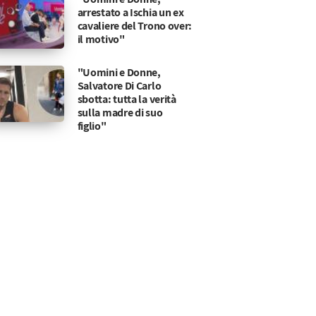
arrestato a Ischia un ex
cavaliere del Trono over:
il motivo"
"Uomini e Donne,
Salvatore Di Carlo
sbotta: tutta la verità
sulla madre di suo
figlio"