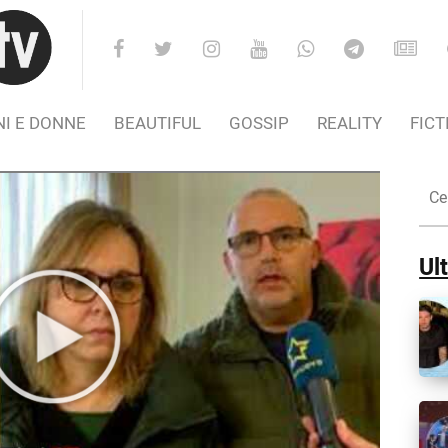
I E DONNE
BEAUTIFUL
GOSSIP
REALITY
FICT
Cer
nel
Sito
Ult