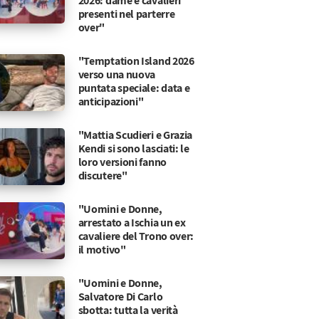
2026: dame e cavalieri
presenti nel parterre
over"
"Temptation Island 2026
verso una nuova
puntata speciale: data e
anticipazioni"
"Mattia Scudieri e Grazia
Kendi si sono lasciati: le
loro versioni fanno
discutere"
"Uomini e Donne,
arrestato a Ischia un ex
cavaliere del Trono over:
il motivo"
"Uomini e Donne,
Salvatore Di Carlo
 Cecchettin: le parole del Sindaco
mento
sbotta: tutta la verità