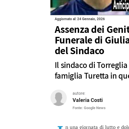
Aggiornato al: 24 Gennaio, 2026
Assenza dei Genito
Funerale di Giuli
del Sindaco
Il sindaco di Torregli
famiglia Turetta in 
autore:
Valeria Costi
Fonte: Google News
Assenza dei Genitori di
Il sindaco di Torreglia svela l
n una giornata di lutto e dol