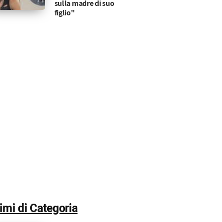
sulla madre di suo
figlio"
timi di Categoria