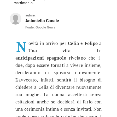
matrimonio.
autore:
Antonietta Canale
Fonte: Google News
Una Vita anticipazioni, puntate sp
L’avvocato e la sua compagna torneranno ad e
N
ovità in arrivo per
Celia
e
Felipe
a
Una vita
. Le
anticipazioni
spagnole
rivelano che i
due, dopo essere tornati a vivere insieme,
decideranno di sposarsi nuovamente.
L’avvocato, infatti, sentirà il bisogno di
chiedere a Celia di diventare nuovamente
sua moglie. La donna accetterà senza
esitazioni anche se deciderà di farlo con
una cerimonia intima e senza invitati. Non
vuole dover subire le critiche dei vicini. I