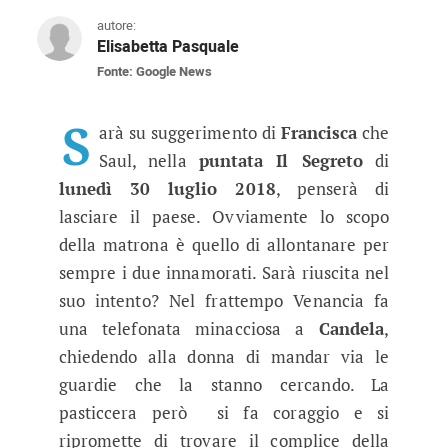
autore:
Elisabetta Pasquale
Fonte: Google News
Il Segreto puntata 30 luglio 2018:
In questo episodio vedrete il maggiore degli Or
S
arà su suggerimento di
Francisca
che
Saul, nella
puntata Il Segreto
di
lunedì 30 luglio 2018
, penserà di
lasciare il paese. Ovviamente lo scopo
della matrona è quello di allontanare per
sempre i due innamorati. Sarà riuscita nel
suo intento? Nel frattempo Venancia fa
una telefonata minacciosa a
Candela
,
chiedendo alla donna di mandar via le
guardie che la stanno cercando. La
pasticcera però si fa coraggio e si
ripromette di trovare il complice della