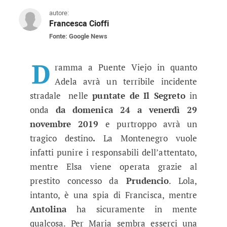
autore:
Francesca Cioffi
Fonte: Google News
Anticipazioni Il Segreto, puntate
La moglie del sindaco Carmelo Leal rimane vitt
D
ramma a Puente Viejo in quanto
Adela avrà un terribile incidente
stradale nelle
puntate de Il Segreto
in
onda
da domenica 24 a venerdì 29
novembre 2019
e purtroppo avrà un
tragico destino
.
La Montenegro vuole
infatti punire i responsabili dell’attentato,
mentre Elsa viene operata grazie al
prestito concesso da
Prudencio
. Lola,
intanto, è una spia di Francisca, mentre
Antolina
ha sicuramente in mente
qualcosa. Per Maria sembra esserci una