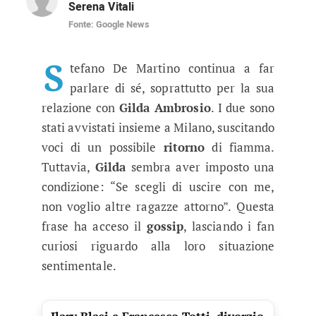
Serena Vitali
Fonte: Google News
Stefano De Martino e Gilda Ambrosio
Ritorno di fiamma tra Stefano De Martino e Gil
S
tefano De Martino continua a far
parlare di sé, soprattutto per la sua
relazione con
Gilda Ambrosio
. I due sono
stati avvistati insieme a Milano, suscitando
voci di un possibile
ritorno
di fiamma.
Tuttavia,
Gilda
sembra aver imposto una
condizione: “Se scegli di uscire con me,
non voglio altre ragazze attorno”. Questa
frase ha acceso il
gossip
, lasciando i fan
curiosi riguardo alla loro situazione
sentimentale.