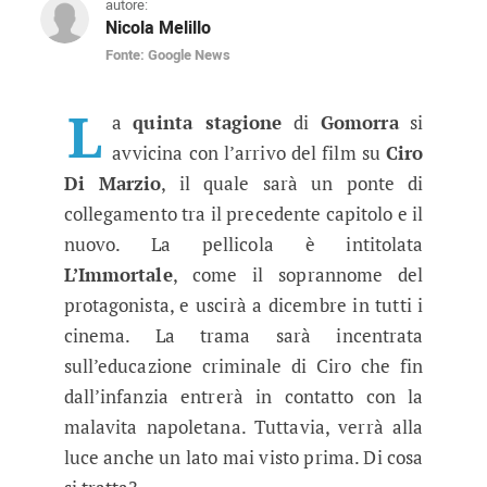
autore:
Nicola Melillo
Fonte: Google News
Gomorra 5: svelata la data ufficial
Il film uscirà a dicembre in tutti i cinema e s
L
a
quinta stagione
di
Gomorra
si
avvicina con l’arrivo del film su
Ciro
Di Marzio
, il quale sarà un ponte di
collegamento tra il precedente capitolo e il
nuovo. La pellicola è intitolata
L’Immortale
, come il soprannome del
protagonista, e uscirà a dicembre in tutti i
cinema. La trama sarà incentrata
sull’educazione criminale di Ciro che fin
dall’infanzia entrerà in contatto con la
malavita napoletana. Tuttavia, verrà alla
luce anche un lato mai visto prima. Di cosa