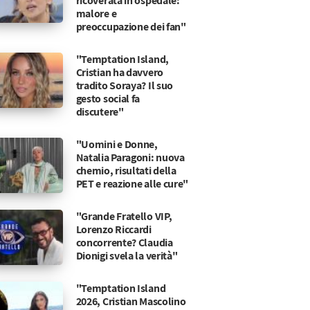
ricoverata in ospedale:
malore e
preoccupazione dei fan"
"Temptation Island,
Cristian ha davvero
tradito Soraya? Il suo
gesto social fa
discutere"
"Uomini e Donne,
Natalia Paragoni: nuova
chemio, risultati della
PET e reazione alle cure"
"Grande Fratello VIP,
Lorenzo Riccardi
concorrente? Claudia
Dionigi svela la verità"
"Temptation Island
2026, Cristian Mascolino