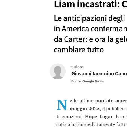
Liam incastrati: C
Le anticipazioni degli
in America conferman
da Carter: e ora la ge
cambiare tutto
autore:
Giovanni Iacomino Capu
Fonte: Google News
Beautiful puntate amer
Le anticipazioni degli episodi 
N
elle ultime
puntate amer
maggio 2025
, il pubblico
di emozioni:
Hope Logan
ha ch
notizia ha immediatamente fatto i