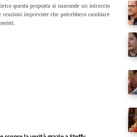
dietro questa proposta si nasconde un intreccio
i e reazioni impreviste che potrebbero cambiare
onisti.
 scopre la verità grazie a Steffy