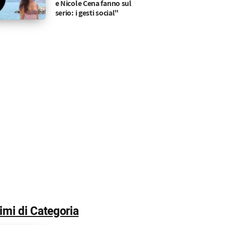
e Nicole Cena fanno sul
serio: i gesti social"
 ascolta tutto
morosa scoperta fatta da Carter: e ora la gelosia d
timi di Categoria