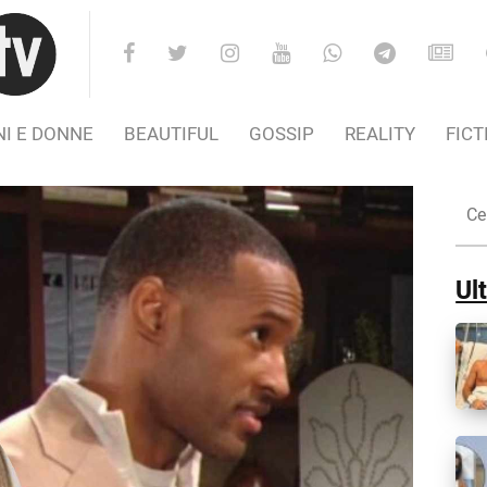
I E DONNE
BEAUTIFUL
GOSSIP
REALITY
FICT
Cer
nel
Sito
Ult