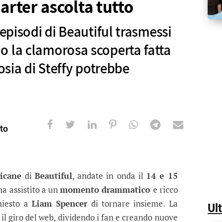
arter ascolta tutto
 episodi di Beautiful trasmessi
o la clamorosa scoperta fatta
losia di Steffy potrebbe
to
icane, Hope e Liam incastrati: Carter
di Beautiful trasmessi in America confermano la cla
icane
di
Beautiful
, andate in onda il
14 e 15
 ha assistito a un
momento drammatico
e ricco
iesto a
Liam Spencer
di tornare insieme. La
Ul
l giro del web, dividendo i fan e creando nuove