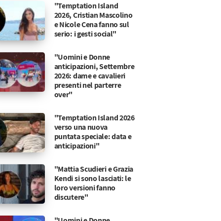
"Temptation Island
2026, Cristian Mascolino
e Nicole Cena fanno sul
serio: i gesti social"
"Uomini e Donne
anticipazioni, Settembre
2026: dame e cavalieri
presenti nel parterre
over"
"Temptation Island 2026
verso una nuova
puntata speciale: data e
anticipazioni"
"Mattia Scudieri e Grazia
Kendi si sono lasciati: le
loro versioni fanno
discutere"
"Uomini e Donne,