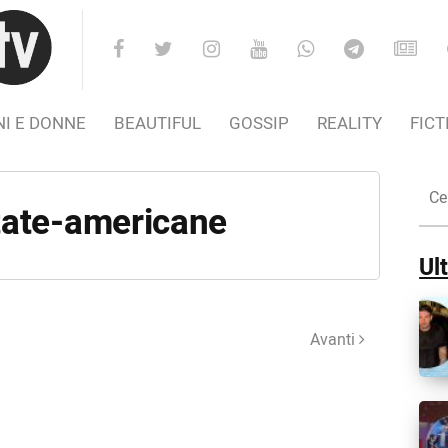
I E DONNE
BEAUTIFUL
GOSSIP
REALITY
FICT
Cer
nel
tate-americane
Sito
Ult
Avanti