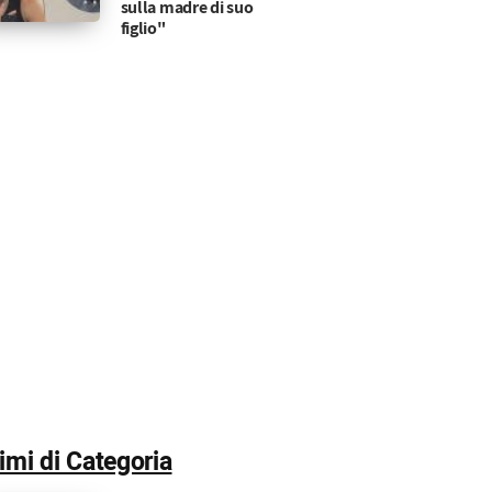
sulla madre di suo
figlio"
timi di Categoria