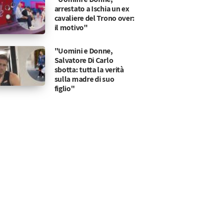
arrestato a Ischia un ex
cavaliere del Trono over:
il motivo"
"Uomini e Donne,
Salvatore Di Carlo
sbotta: tutta la verità
sulla madre di suo
figlio"