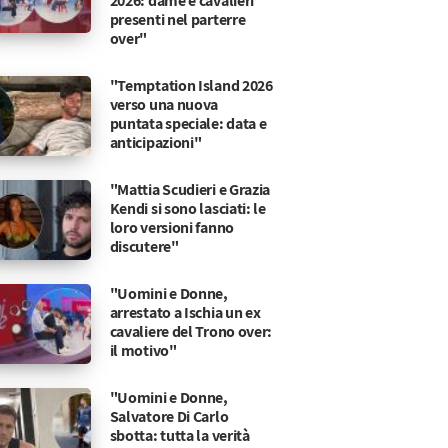
2026: dame e cavalieri
presenti nel parterre
over"
"Temptation Island 2026
verso una nuova
puntata speciale: data e
anticipazioni"
"Mattia Scudieri e Grazia
Kendi si sono lasciati: le
loro versioni fanno
discutere"
"Uomini e Donne,
arrestato a Ischia un ex
cavaliere del Trono over:
il motivo"
"Uomini e Donne,
Salvatore Di Carlo
sbotta: tutta la verità