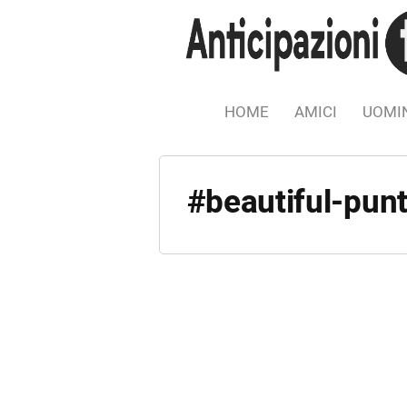
HOME
AMICI
UOMIN
#beautiful-pun