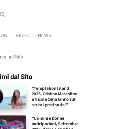
ION
VIDEO
NEWS
ca
imi dal Sito
"Temptation Island
2026, Cristian Mascolino
e Nicole Cena fanno sul
serio: i gesti social"
"Uomini e Donne
anticipazioni, Settembre