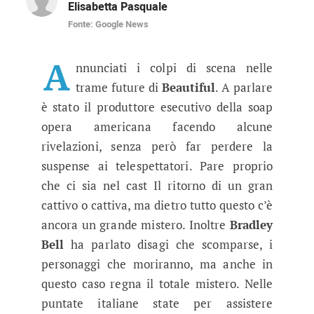
Elisabetta Pasquale
Fonte: Google News
Beautiful anticipazioni, puntate 
Ecco tutte le novità annunciate dal produttor
A
nnunciati i colpi di scena nelle
trame future di
Beautiful
. A parlare
è stato il produttore esecutivo della soap
opera americana facendo alcune
rivelazioni, senza però far perdere la
suspense ai telespettatori. Pare proprio
che ci sia nel cast Il ritorno di un gran
cattivo o cattiva, ma dietro tutto questo c’è
ancora un grande mistero. Inoltre
Bradley
Bell
ha parlato disagi che scomparse, i
personaggi che moriranno, ma anche in
questo caso regna il totale mistero. Nelle
puntate italiane state per assistere