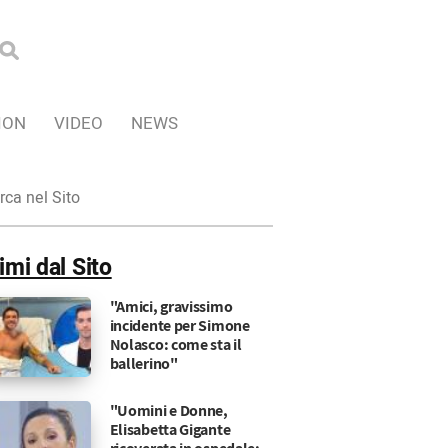
ION
VIDEO
NEWS
ca
imi dal Sito
"Amici, gravissimo
incidente per Simone
Nolasco: come sta il
ballerino"
"Uomini e Donne,
Elisabetta Gigante