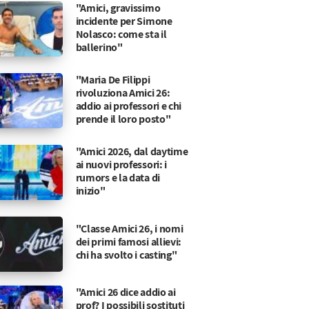
"Amici, gravissimo
incidente per Simone
Nolasco: come sta il
ballerino"
"Maria De Filippi
rivoluziona Amici 26:
addio ai professori e chi
prende il loro posto"
"Amici 2026, dal daytime
ai nuovi professori: i
rumors e la data di
inizio"
"Classe Amici 26, i nomi
dei primi famosi allievi:
chi ha svolto i casting"
"Amici 26 dice addio ai
prof? I possibili sostituti