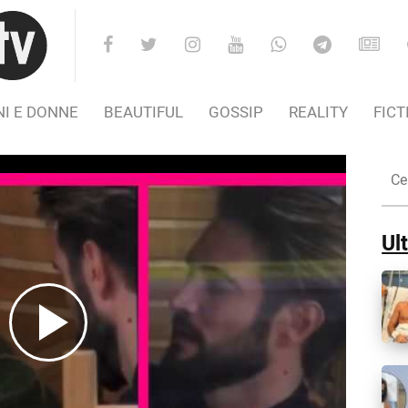
I E DONNE
BEAUTIFUL
GOSSIP
REALITY
FICT
Cer
nel
Sito
Ult
Play
Video