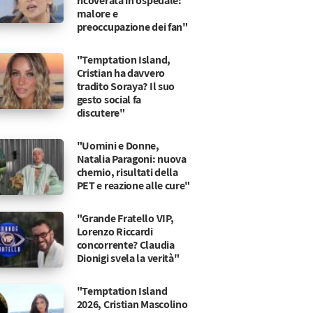
ricoverata in ospedale:
malore e
preoccupazione dei fan"
"Temptation Island,
Cristian ha davvero
tradito Soraya? Il suo
gesto social fa
discutere"
"Uomini e Donne,
Natalia Paragoni: nuova
chemio, risultati della
PET e reazione alle cure"
"Grande Fratello VIP,
Lorenzo Riccardi
concorrente? Claudia
Dionigi svela la verità"
"Temptation Island
2026, Cristian Mascolino