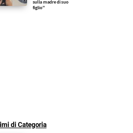
sulla madre di suo
figlio"
timi di Categoria