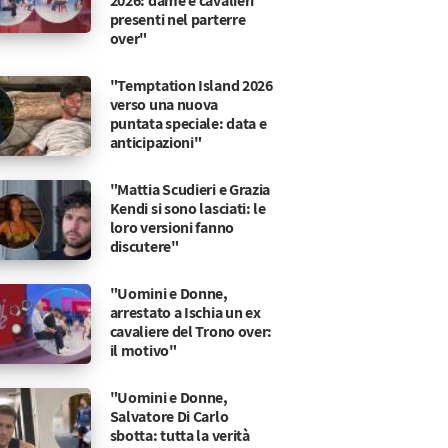
2026: dame e cavalieri
presenti nel parterre
over"
"Temptation Island 2026
verso una nuova
puntata speciale: data e
anticipazioni"
"Mattia Scudieri e Grazia
Kendi si sono lasciati: le
loro versioni fanno
discutere"
"Uomini e Donne,
arrestato a Ischia un ex
cavaliere del Trono over:
il motivo"
"Uomini e Donne,
Salvatore Di Carlo
sbotta: tutta la verità