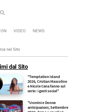
ION
VIDEO
NEWS
ca
imi dal Sito
"Temptation Island
2026, Cristian Mascolino
e Nicole Cena fanno sul
serio: i gesti social"
"Uomini e Donne
anticipazioni, Settembre