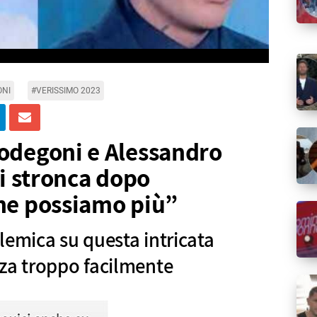
ONI
#VERISSIMO 2023
odegoni e Alessandro
li stronca dopo
ne possiamo più”
lemica su questa intricata
za troppo facilmente