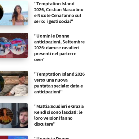
"Temptation Island
2026, Cristian Mascolino
e Nicole Cena fanno sul
serio: i gesti social"
"Uomini e Donne
anticipazioni, Settembre
2026: dame e cavalieri
presenti nel parterre
over"
"Temptation Island 2026
verso una nuova
puntata speciale: data e
anticipazioni"
"Mattia Scudieri e Grazia
Kendi si sono lasciati: le
loro versioni fanno
discutere"
"Uomini e Donne,