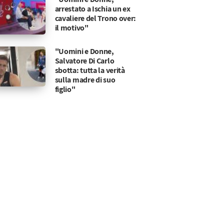
arrestato a Ischia un ex
cavaliere del Trono over:
il motivo"
"Uomini e Donne,
Salvatore Di Carlo
sbotta: tutta la verità
sulla madre di suo
figlio"