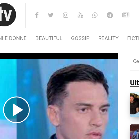
I E DONNE
BEAUTIFUL
GOSSIP
REALITY
FICT
Cer
nel
Sito
Ult
Play
Video