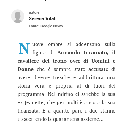
autore:
Serena Vitali
Fonte: Google News
Uomini e Donne, sospetti su Arman
Ancora una volta si torna a parlare di Jeanette
N
uove ombre si addensano sulla
figura di
Armando Incarnato, il
cavaliere del trono over di Uomini e
Donne
che è sempre stato accusato di
avere diverse tresche e addirittura una
storia vera e propria al di fuori del
programma. Nel mirino ci sarebbe la sua
ex Jeanette, che per molti è ancora la sua
fidanzata. E a quanto pare i due stanno
trascorrendo la quarantena assieme…