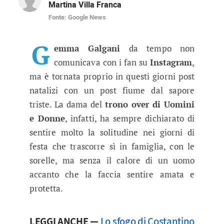
Martina Villa Franca
Fonte: Google News
Uomini e Donne, lo sfogo di Gemm
La dama del trono over è tornata a comunicare 
G
emma Galgani
da tempo non
comunicava con i fan su
Instagram
,
ma è tornata proprio in questi giorni post
natalizi con un post fiume dal sapore
triste. La dama del
trono over di Uomini
e Donne
, infatti, ha sempre dichiarato di
sentire molto la solitudine nei giorni di
festa che trascorre sì in famiglia, con le
sorelle, ma senza il calore di un uomo
accanto che la faccia sentire amata e
protetta.
LEGGI ANCHE —
Lo sfogo di Costantino