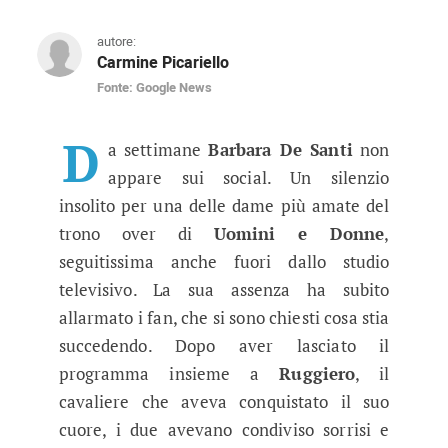
autore:
Carmine Picariello
Fonte: Google News
Uomini e Donne, grande preoccupaz
L’assenza di Barbara De Santi da Instagram e F
D
a settimane
Barbara De Santi
non
appare sui social. Un silenzio
insolito per una delle dame più amate del
trono over di
Uomini e Donne
,
seguitissima anche fuori dallo studio
televisivo. La sua assenza ha subito
allarmato i fan, che si sono chiesti cosa stia
succedendo. Dopo aver lasciato il
programma insieme a
Ruggiero
, il
cavaliere che aveva conquistato il suo
cuore, i due avevano condiviso sorrisi e