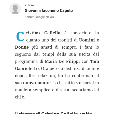
autore:
Giovanni Iacomino Caputo
Fonte: Google News
Uomini e Donne, nuovo amore per C
L’ex tronista di Uomini e Donne Cristian Gallel
C
ristian Gallella
è conosciuto in
quanto uno dei tronisti di
Uomini e
Donne
più amati di sempre. I fans lo
seguono dai tempi della sua uscita dal
programma di
Maria De Filippi
con
Tara
Gabrieletto
. Ora però, a distanza di anni e
dopo altre relazioni, lui ha confermato il
suo
nuovo amore
. Lo ha fatto sui social in
maniera semplice e diretta: scopriamo lei
chi è.
Il ritorno di Cristian Gallella, volto