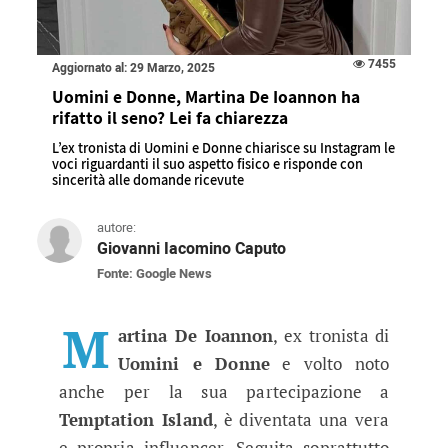
7455
Aggiornato al: 29 Marzo, 2025
Uomini e Donne, Martina De Ioannon ha
rifatto il seno? Lei fa chiarezza
L’ex tronista di Uomini e Donne chiarisce su Instagram le
voci riguardanti il suo aspetto fisico e risponde con
sincerità alle domande ricevute
autore:
Giovanni Iacomino Caputo
Fonte: Google News
Uomini e Donne, Martina De Ioanno
L’ex tronista di Uomini e Donne chiarisce su In
M
artina De Ioannon
, ex tronista di
Uomini e Donne
e volto noto
anche per la sua partecipazione a
Temptation Island
, è diventata una vera
e propria influencer. Seguita soprattutto