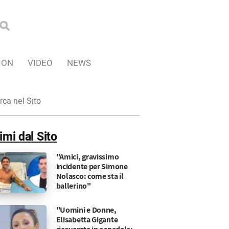
ION
VIDEO
NEWS
ca
imi dal Sito
"Amici, gravissimo
incidente per Simone
Nolasco: come sta il
ballerino"
"Uomini e Donne,
Elisabetta Gigante