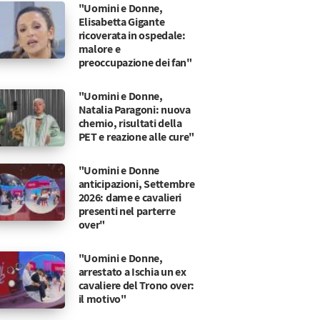
n due ex corteggiatori e il suo crol
"Uomini e Donne,
Elisabetta Gigante
ricoverata in ospedale:
malore e
preoccupazione dei fan"
"Uomini e Donne,
Natalia Paragoni: nuova
chemio, risultati della
PET e reazione alle cure"
"Uomini e Donne
anticipazioni, Settembre
2026: dame e cavalieri
presenti nel parterre
over"
"Uomini e Donne,
arrestato a Ischia un ex
cavaliere del Trono over:
il motivo"