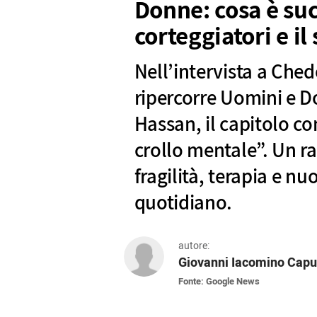
Donne: cosa è su
corteggiatori e il
Nell’intervista a Che
ripercorre Uomini e D
Hassan, il capitolo con
crollo mentale”. Un ra
fragilità, terapia e nuo
quotidiano.
autore:
Giovanni Iacomino Capu
Fonte: Google News
Nell’intervista a Chedonna.it, 