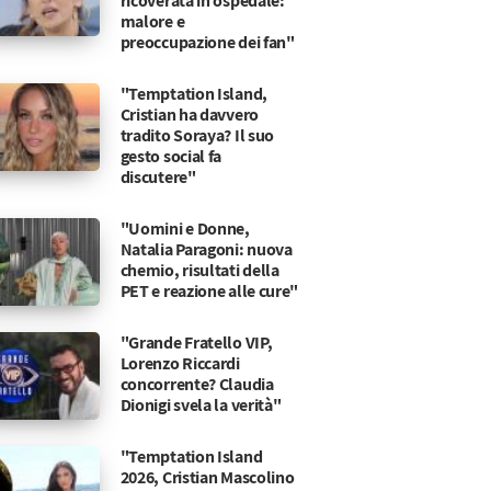
ricoverata in ospedale:
malore e
preoccupazione dei fan"
"Temptation Island,
Cristian ha davvero
tradito Soraya? Il suo
gesto social fa
discutere"
"Uomini e Donne,
Natalia Paragoni: nuova
chemio, risultati della
PET e reazione alle cure"
"Grande Fratello VIP,
Lorenzo Riccardi
concorrente? Claudia
Dionigi svela la verità"
"Temptation Island
2026, Cristian Mascolino