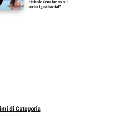
e Nicole Cena fanno sul
serio: i gesti social"
timi di Categoria
di Sammy Hassan, il capitolo con Giulio Raselli e il