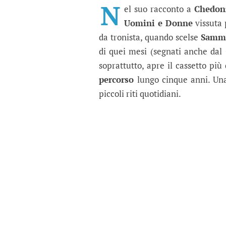
Giovanna Abate ripensa
N
el suo racconto a
Chedon
Uomini e Donne
vissuta 
da tronista, quando scelse
Samm
di quei mesi (segnati anche dal
soprattutto, apre il cassetto più di
percorso
lungo cinque anni. Una
piccoli riti quotidiani.