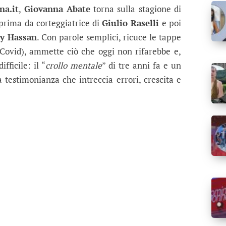
 a Uomini e Donne: cosa è successo co
na.it
,
Giovanna Abate
torna sulla stagione di
prima da corteggiatrice di
Giulio Raselli
e poi
y Hassan
. Con parole semplici, ricuce le tappe
 Covid), ammette ciò che oggi non rifarebbe e,
fficile: il “
crollo mentale
” di tre anni fa e un
 testimonianza che intreccia errori, crescita e