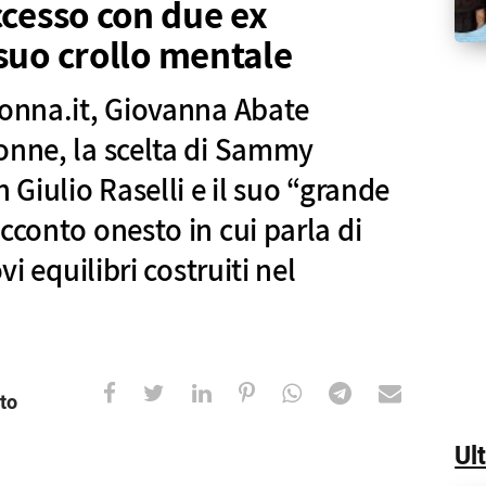
ccesso con due ex
 suo crollo mentale
donna.it, Giovanna Abate
onne, la scelta di Sammy
 Giulio Raselli e il suo “grande
cconto onesto in cui parla di
vi equilibri costruiti nel
to
Ul
Giovanna Abate ripercorre Uomini e Donne, la scelta 