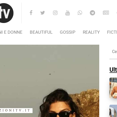
I E DONNE
BEAUTIFUL
GOSSIP
REALITY
FICT
Cer
nel
Sito
Ult