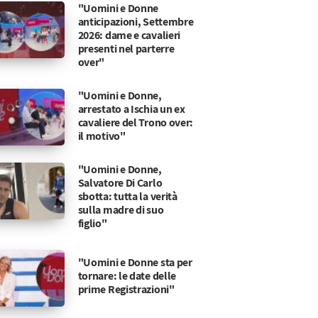
"Uomini e Donne
anticipazioni, Settembre
2026: dame e cavalieri
presenti nel parterre
over"
"Uomini e Donne,
arrestato a Ischia un ex
cavaliere del Trono over:
il motivo"
"Uomini e Donne,
Salvatore Di Carlo
sbotta: tutta la verità
sulla madre di suo
figlio"
"Uomini e Donne sta per
tornare: le date delle
prime Registrazioni"