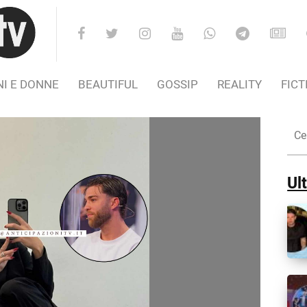
I E DONNE
BEAUTIFUL
GOSSIP
REALITY
FICT
Cer
nel
Sito
Ult