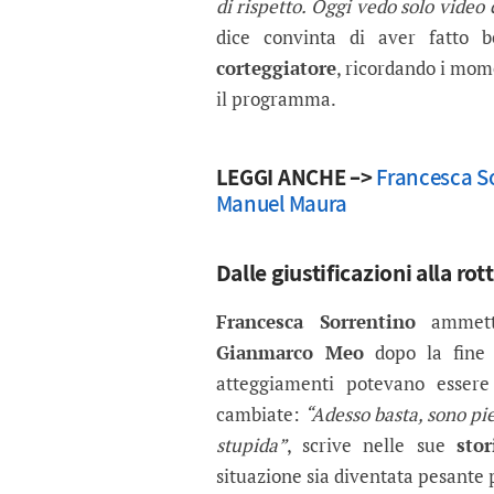
di rispetto. Oggi vedo solo vide
dice convinta di aver fatto
corteggiatore
, ricordando i mom
il programma.
LEGGI ANCHE –>
Francesca So
Manuel Maura
Dalle giustificazioni alla rot
Francesca Sorrentino
ammette
Gianmarco Meo
dopo la fine 
atteggiamenti potevano esser
cambiate:
“Adesso basta, sono pie
stupida”
, scrive nelle sue
stor
situazione sia diventata pesante p