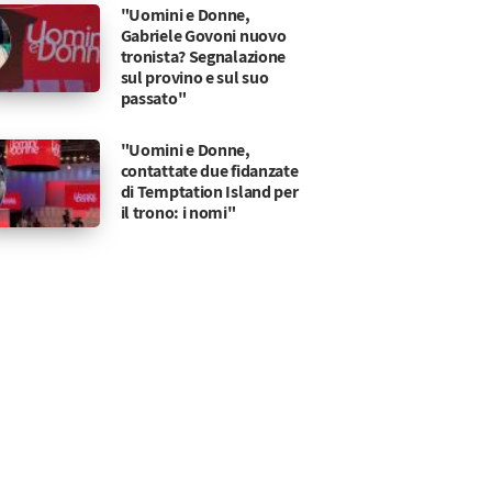
"Uomini e Donne,
Gabriele Govoni nuovo
tronista? Segnalazione
sul provino e sul suo
passato"
"Uomini e Donne,
contattate due fidanzate
di Temptation Island per
il trono: i nomi"