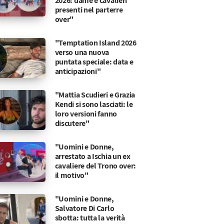
2026: dame e cavalieri
presenti nel parterre
over"
"Temptation Island 2026
verso una nuova
puntata speciale: data e
anticipazioni"
"Mattia Scudieri e Grazia
Kendi si sono lasciati: le
loro versioni fanno
discutere"
"Uomini e Donne,
arrestato a Ischia un ex
cavaliere del Trono over:
il motivo"
"Uomini e Donne,
Salvatore Di Carlo
sbotta: tutta la verità