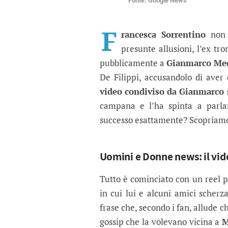
Fonte: Google News
Uomini e Donne, Gianm
L’ex tronista rompe il silenzio 
F
rancesca Sorrentino
non c
presunte allusioni, l’ex tro
pubblicamente a
Gianmarco Me
De Filippi, accusandolo di aver 
video condiviso da Gianmarco
campana e l’ha spinta a parl
successo esattamente? Scopriamo 
Uomini e Donne news: il vid
Tutto è cominciato con un reel 
in cui lui e alcuni amici scher
frase che, secondo i fan, allude 
gossip che la volevano vicina a
M