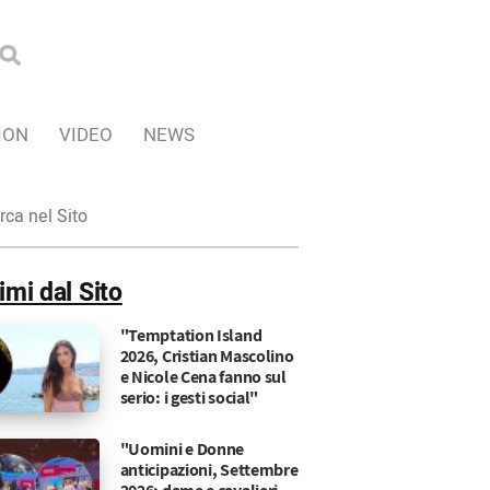
ION
VIDEO
NEWS
ca
imi dal Sito
"Temptation Island
2026, Cristian Mascolino
e Nicole Cena fanno sul
serio: i gesti social"
"Uomini e Donne
anticipazioni, Settembre