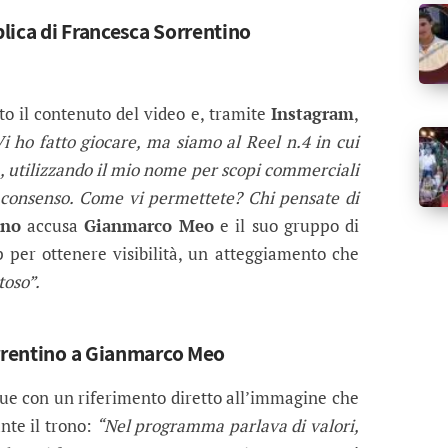
lica di Francesca Sorrentino
tto il contenuto del video e, tramite
Instagram
,
i ho fatto giocare, ma siamo al Reel n.4 in cui
, utilizzando il mio nome per scopi commerciali
n consenso. Come vi permettete? Chi pensate di
ino
accusa
Gianmarco Meo
e il suo gruppo di
p per ottenere visibilità, un atteggiamento che
toso”.
orrentino a Gianmarco Meo
e con un riferimento diretto all’immagine che
nte il trono:
“Nel programma parlava di valori,