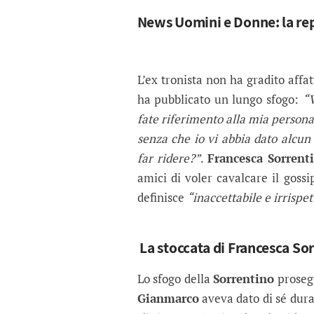
News Uomini e Donne: la rep
L’ex tronista non ha gradito affa
ha pubblicato un lungo sfogo:
“V
fate riferimento alla mia persona
senza che io vi abbia dato alcu
far ridere?”
.
Francesca Sorrent
amici di voler cavalcare il gossi
definisce
“inaccettabile e irrispet
La stoccata di Francesca S
Lo sfogo della
Sorrentino
prosegu
Gianmarco
aveva dato di sé dura