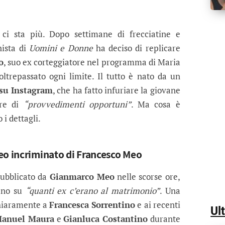
arco Meo provoca Francesca Sorrent
e minaccia azioni legali nei confronti del suo ex co
i sta più. Dopo settimane di frecciatine e
nista di
Uomini e Donne
ha deciso di replicare
o
, suo ex corteggiatore nel programma di Maria
oltrepassato ogni limite. Il tutto è nato da un
 su Instagram
, che ha fatto infuriare la giovane
are di
“provvedimenti opportuni”
. Ma cosa è
i dettagli.
eo incriminato di Francesco Meo
pubblicato da
Gianmarco Meo
nelle scorse ore,
zano su
“quanti ex c’erano al matrimonio”
. Una
chiaramente a
Francesca Sorrentino
e ai recenti
Ul
anuel Maura
e
Gianluca Costantino
durante