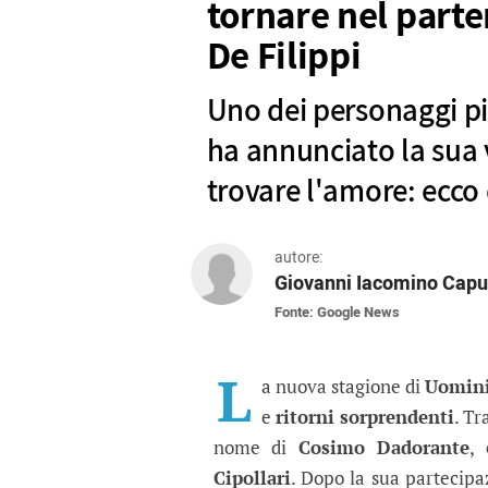
tornare nel parte
De Filippi
Uno dei personaggi pi
ha annunciato la sua 
trovare l'amore: ecco d
autore:
Giovanni Iacomino Capu
Fonte: Google News
Famoso ex di Uomini e 
Uno dei personaggi più discussi 
L
a nuova stagione di
Uomini
e
ritorni sorprendenti
. Tr
nome di
Cosimo Dadorante
,
Cipollari
. Dopo la sua partecipaz