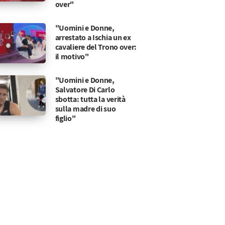
over"
"Uomini e Donne,
arrestato a Ischia un ex
cavaliere del Trono over:
il motivo"
"Uomini e Donne,
Salvatore Di Carlo
sbotta: tutta la verità
sulla madre di suo
figlio"