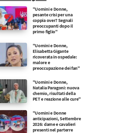
"Uomini e Donne,
pesante crisi per una
coppia over? Segnali
preoccupanti dopo il
primo figlio"
"Uomini e Donne,
Elisabetta Gigante
ricoverata in ospedale:
malore e
preoccupazione dei fan"
"Uomini e Donne,
Natalia Paragoni: nuova
chemio, risultati della
PET e reazione alle cure"
"Uomini e Donne
anticipazioni, Settembre
2026: dame e cavalieri
presenti nel parterre