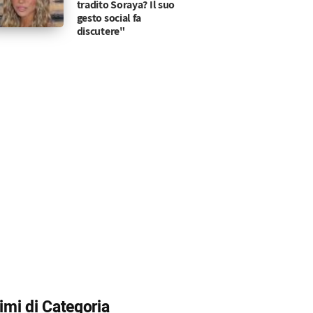
tradito Soraya? Il suo
gesto social fa
discutere"
le parole per Maria De Filippi
 tornare in studio per trovare l'amore: ecco di chi 
timi di Categoria