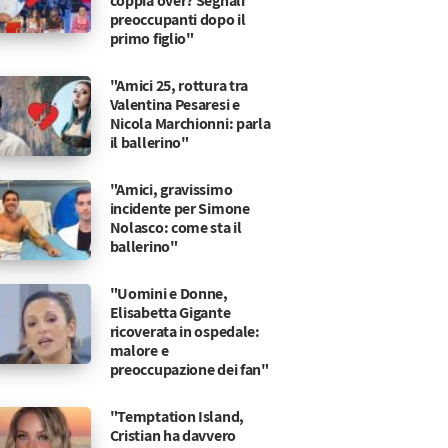
coppia over? Segnali
preoccupanti dopo il
primo figlio"
"Amici 25, rottura tra
Valentina Pesaresi e
Nicola Marchionni: parla
il ballerino"
"Amici, gravissimo
incidente per Simone
Nolasco: come sta il
ballerino"
"Uomini e Donne,
Elisabetta Gigante
ricoverata in ospedale:
malore e
preoccupazione dei fan"
"Temptation Island,
Cristian ha davvero