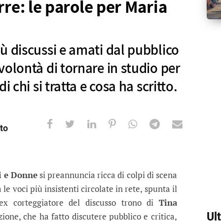
rre: le parole per Maria
ù discussi e amati dal pubblico
volontà di tornare in studio per
i chi si tratta e cosa ha scritto.
to
Donne pronto a tornare nel parterre: 
e amati dal pubblico ha annunciato la sua volontà di
 e Donne
si preannuncia ricca di colpi di scena
a le voci più insistenti circolate in rete, spunta il
 ex corteggiatore del discusso trono di
Tina
Ul
ione, che ha fatto discutere pubblico e critica,