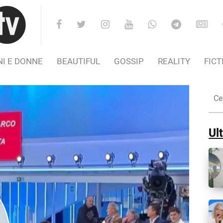
I E DONNE
BEAUTIFUL
GOSSIP
REALITY
FICT
Cer
nel
Sito
Ult