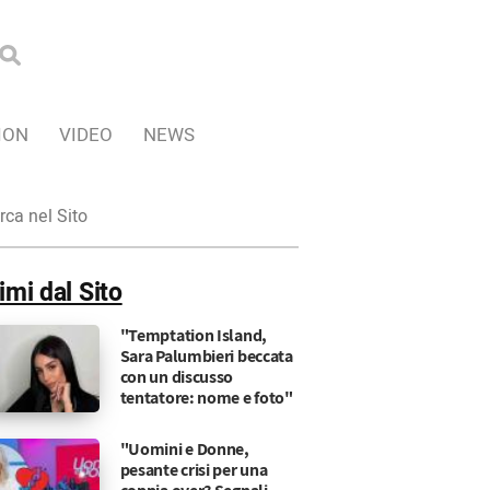
ION
VIDEO
NEWS
ca
imi dal Sito
"Temptation Island,
Sara Palumbieri beccata
con un discusso
tentatore: nome e foto"
"Uomini e Donne,
pesante crisi per una