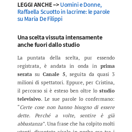
LEGGI ANCHE –>
Uomini e Donne,
Raffaella Scuotto in lacrime: le parole
su Maria De Filippi
Una scelta vissuta intensamente
anche fuori dallo studio
La puntata della scelta, pur essendo
registrata, è andata in onda in
prima
serata
su
Canale 5
, seguita da quasi 3
milioni di spettatori. Eppure, per Cristina,
il percorso si è esteso ben oltre lo
studio
televisivo
. Le sue parole lo confermano:
“
Certe cose non hanno bisogno di essere
dette. Perché a volte, sentire è già
abbastanza
”. Una frase che ha colpito molti
utenti, diventata virale in poche ore tra i