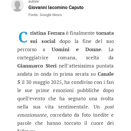
autore:
Giovanni Iacomino Caputo
Fonte: Google News
Uomini e Donne, Cristina Ferrara 
La neo fidanzata di Gianmarco Steri rompe il s
C
ristina Ferrara
è finalmente
tornata
sui social
dopo la fine del suo
percorso a
Uomini e Donne
. La
corteggiatrice romana, scelta da
Gianmarco Steri
nell’attesissima puntata
andata in onda in prima serata su
Canale
5
il 30 maggio 2025, ha condiviso con i fan
le sue prime emozioni pubbliche dopo
quell’evento che ha segnato una svolta
nella sua vita sentimentale. Un
post
emozionante
, corredato da foto inedite e
parole che hanno toccato il cuore dei