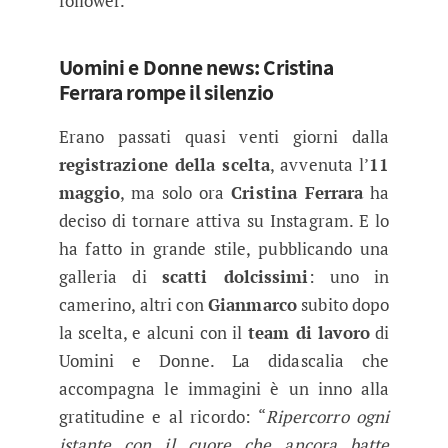
follower.
Uomini e Donne news: Cristina
Ferrara rompe il silenzio
Erano passati quasi venti giorni dalla
registrazione della scelta
, avvenuta l’
11
maggio
, ma solo ora
Cristina Ferrara
ha
deciso di tornare attiva su Instagram. E lo
ha fatto in grande stile, pubblicando una
galleria di
scatti dolcissimi
: uno in
camerino, altri con
Gianmarco
subito dopo
la scelta, e alcuni con il
team di lavoro
di
Uomini e Donne. La didascalia che
accompagna le immagini è un inno alla
gratitudine e al ricordo: “
Ripercorro ogni
istante con il cuore che ancora batte