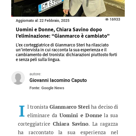
16933
Aggiornato al: 22 Febbraio, 2025
Uomini e Donne, Chiara Savino dopo
l’eliminazione: “Gianmarco è cambiato”
L’ex corteggiatrice di Gianmarco Steri ha rilasciato
un’intervista in cui racconta la sua esperienza e il
cambiamento del tronista: dichiarazioni piuttosto forti
e senza peli sulla lingua.
autore:
Giovanni Iacomino Caputo
Fonte: Google News
Uomini e Donne, Chiara Savino d
L’ex corteggiatrice di Gianmarco Steri ha rilasc
I
l tronista
Gianmarco Steri
ha deciso di
eliminare da
Uomini e Donne
la sua
corteggiatrice
Chiara Savino
. La ragazza
ha raccontato la sua esperienza nel