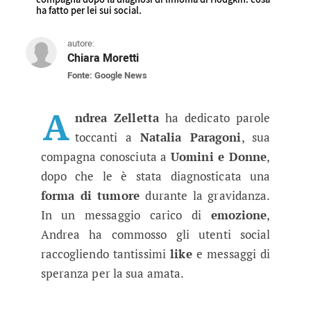
ha fatto per lei sui social.
autore:
Chiara Moretti
Fonte: Google News
Uomini e Donne: Andrea Zelletta 
L'ex tronista esprime il suo amore e supporto a
A
ndrea Zelletta
ha dedicato parole
toccanti a
Natalia Paragoni
, sua
compagna conosciuta a
Uomini e Donne
,
dopo che le è stata diagnosticata una
forma di tumore
durante la gravidanza.
In un messaggio carico di
emozione
,
Andrea ha commosso gli utenti social
raccogliendo tantissimi
like
e messaggi di
speranza per la sua amata.