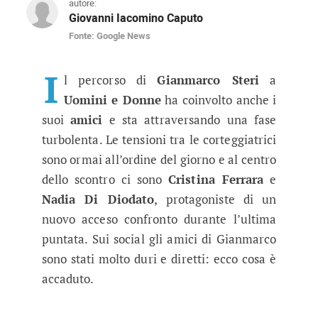
autore:
Giovanni Iacomino Caputo
Fonte: Google News
Uomini e Donne, gli amici di Gianm
Il trono di Gianmarco Steri vacilla tra prefere
I
l percorso di
Gianmarco Steri
a
Uomini e Donne
ha coinvolto anche i
suoi
amici
e sta attraversando una fase
turbolenta. Le tensioni tra le corteggiatrici
sono ormai all’ordine del giorno e al centro
dello scontro ci sono
Cristina Ferrara
e
Nadia Di Diodato
, protagoniste di un
nuovo acceso confronto durante l’ultima
puntata. Sui social gli amici di Gianmarco
sono stati molto duri e diretti: ecco cosa è
accaduto.